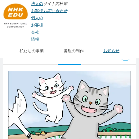
法人の
サイト内検索
お客様
お問い合わせ
個人の
お客様
会社
TOP
>
私たちの事業
>
教材制作
> 農業学習教材
情報
私たちの事業
番組の制作
お知らせ
農業学習教材