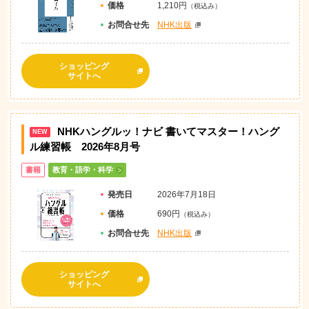
価格
1,210円
（税込み）
お問
合
せ先
NHK出版
ショッピング
サイトへ
NHKハングルッ！ナビ 書いてマスター！
ハング
NEW
ル練習帳 2026年8月号
書籍
教育・語学・科学
発売日
2026年7月18日
価格
690円
（税込み）
お問
合
せ先
NHK出版
ショッピング
サイトへ