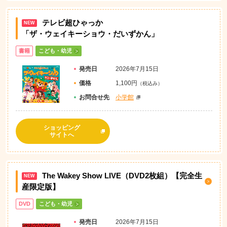
テレビ超ひゃっか
NEW
「ザ・ウェイキーショウ・だいずかん」
書籍
こども・幼児
発売日
2026年7月15日
価格
1,100円
（税込み）
お問
合
せ先
小学館
ショッピング
サイトへ
The Wakey Show LIVE（DVD2枚組）【完全生
NEW
産限定版】
DVD
こども・幼児
発売日
2026年7月15日