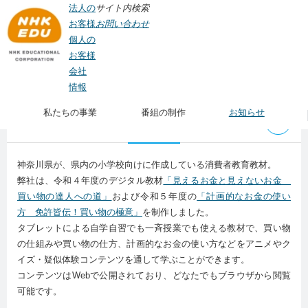
法人の
サイト内検索
お客様
お問い合わせ
個人の
お客様
会社
TOP
>
私たちの事業
>
教材制作
> 消費者教育デジタル教材
情報
私たちの事業
番組の制作
お知らせ
消費者教育デジタル教材
神奈川県が、県内の小学校向けに作成している消費者教育教材。
弊社は、令和４年度のデジタル教材
「見えるお金と見えないお金
買い物の達人への道」
および令和５年度の
「計画的なお金の使い
方 免許皆伝！買い物の極意」
を制作しました。
タブレットによる自学自習でも一斉授業でも使える教材で、買い物
の仕組みや買い物の仕方、計画的なお金の使い方などをアニメやク
イズ・疑似体験コンテンツを通して学ぶことができます。
コンテンツはWebで公開されており、どなたでもブラウザから閲覧
可能です。