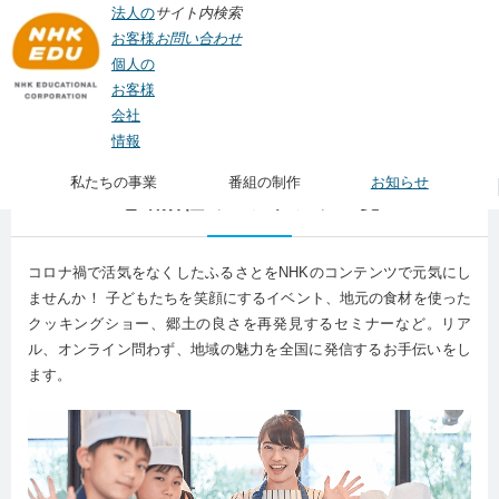
法人の
サイト内検索
お客様
お問い合わせ
個人の
お客様
会社
TOP
> 地域活性のコンテンツ一覧
情報
私たちの事業
番組の制作
お知らせ
地域活性のコンテンツ一覧
コロナ禍で活気をなくしたふるさとをNHKのコンテンツで元気にし
ませんか！ 子どもたちを笑顔にするイベント、地元の食材を使った
クッキングショー、郷土の良さを再発見するセミナーなど。リア
ル、オンライン問わず、地域の魅力を全国に発信するお手伝いをし
ます。