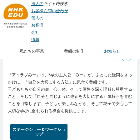
法人の
サイト内検索
お客様
お問い合わせ
個人の
お客様
会社
TOP
>
私たちの事業
>
イベント企画制作
>
ステージショー・展示
> アイラブみー
情報
私たちの事業
番組の制作
お知らせ
アイラブみー
『アイラブみー』は、5歳の主人公『みー』が、ふとした疑問をきっ
かけに、「自分を大切にする方法」に気付く番組です。
子どもたちが自分の命、心、体、そして個性を深く理解し尊重する
こと、そして「自分と同じように他者を大切にする」気持ちを育む
ことを目指します。子どもが楽しみながら、そして親子で安心して
大切な学びに触れられる機会を提供します。
ステージショー＆ワークショ
ップ