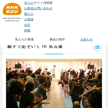
法人の
サイト内検索
お客様
お問い合わせ
個人の
お客様
会社
TOP
>
私たちの事業
>
イベント企画制作
>
ステージショー・展示
>
遊育（あそい
情報
く）
> 親子であそいく in 名古屋
私たちの事業
番組の制作
お知らせ
親子であそいく in 名古屋