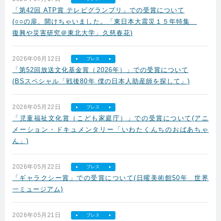
「第42回 ATP賞 テレビグランプリ」での受賞について
(○○の扉、開けちゃいました。「東日本大震災１５年特集
復興や災害研究＠東北大学」久慈春花)
2026年06月12日
プレス
「第52回放送文化基金賞（2026年）」での受賞について
(BSスペシャル「戦後80年 僕の日本人助産師を探して」)
2026年05月22日
プレス
「児童福祉文化賞（こども家庭庁）」での受賞について(アニ
メーション・ドキュメンタリー「いわたくんちのおばあちゃ
ん」)
2026年05月22日
プレス
「ギャラクシー賞」での受賞について
(日曜美術館50年 世界
一ミュージアム)
2026年05月21日
プレス