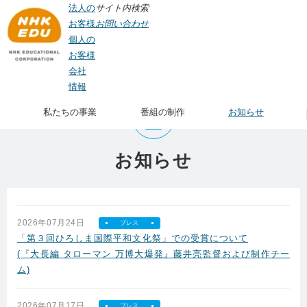
法人の
サイト内検索
お客様
お問い合わせ
個人の
お客様
会社
TOP
> お知らせ
情報
私たちの事業
番組の制作
お知らせ
お知らせ
2026年07月24日
プレス
「第３回ひろしま国際平和文化祭」での受賞について
(『大長編 タローマン 万博大爆発』藤井亮監督および制作チー
ム)
2026年07月17日
プレス