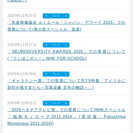
Palace）)
2025年11月27日
プレス
「先進映像協会 ルミエール・ジャパン・アワード 2025」での
受賞について(美の壺スペシャル 皇居)
2025年11月17日
プレス
「NEURODIVERSITY AWARDS 2025」での受賞について
(『でこぼこポン！』NHK FOR SCHOOL)
2025年10月29日
プレス
「ギャラクシー賞」での受賞について(ETV特集「アメリカに
刻印を残す女たち～写真花嫁 百年の物語～」)
2025年10月02日
プレス
「2025ベネチアテレビ賞」での受賞について(NHKスペシャル
「福島モノローグ2011-2024」(英語版：Fukushima
Monologue 2011-2024))