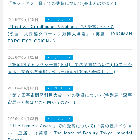
「ギャラクシー賞」での受賞について(魯山人のかまど)
2026年05月15日
プレス
「Festival Grindhouse Paradise」での受賞について
(映画「大長編タローマン万博大爆発」
（英題：TAROMAN
EXPO EXPLOSION）)
2026年05月01日
プレス
「第63回ギャラクシー賞(下期)」での受賞について(BSスペシ
ャル「灰色の黄金郷～ペルー標高5100mの金鉱山～」)
2026年04月03日
プレス
「第７回宇宙開発利用大賞」での受賞について(特別展「深宇
宙展～人類はどこへ向かうのか」)
2026年04月03日
プレス
「The Lumiere Award」での受賞について(「美の壺スペシャ
ル 皇居」（英題：The Mark of Beauty Tokyo Imperial