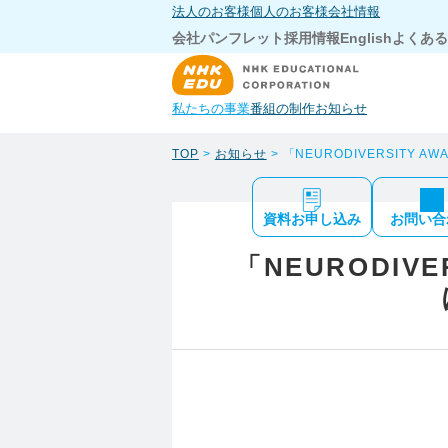
法人のお客様
個人のお客様
会社情報
会社パンフレット
採用情報
English
よくある
私たちの事業
番組の制作
お知らせ
TOP
>
お知らせ
> 「NEURODIVERSITY 
資料お申し込み
お問い合
「NEURODIV