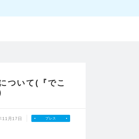
受賞について(『でこ
)
年11月17日
プレス