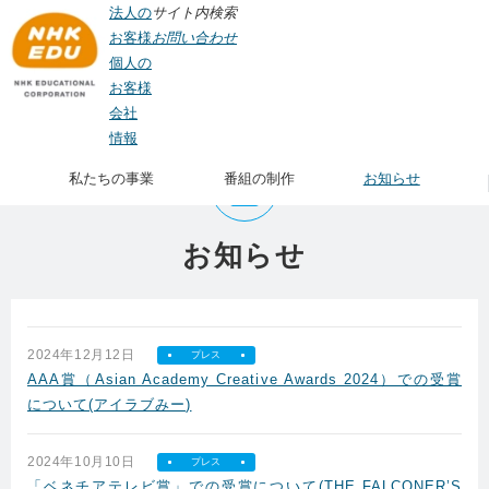
法人の
サイト内検索
お客様
お問い合わせ
個人の
お客様
会社
TOP
> お知らせ
情報
私たちの事業
番組の制作
お知らせ
お知らせ
2024年12月12日
プレス
AAA賞（Asian Academy Creative Awards 2024）での受賞
について(アイラブみー)
2024年10月10日
プレス
「ベネチアテレビ賞」での受賞について(THE FALCONER’S