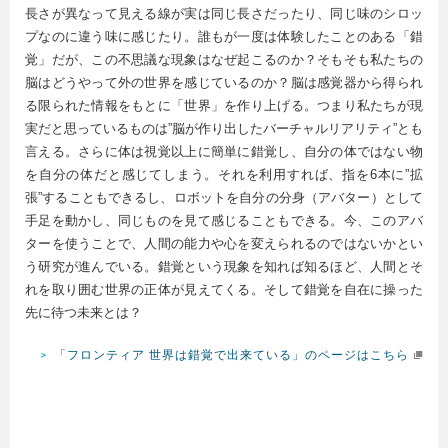
長さが異なって見える線が実は同じ長さだったり、同じ味のシロッ
プなのに違う味に感じたり。誰もが一度は体験したことのある「錯
覚」だが、この不思議な現象はなぜ起こるのか？そもそも私たちの
脳はどうやって外の世界を感じているのか？脳は感覚器から得られ
る限られた情報をもとに「世界」を作り上げる。つまり私たちが現
実だと思っているものは”脳が作り出したバーチャルリアリティ”とも
言える。さらに体は視覚以上に簡単に錯覚し、自分の体ではない物
を自分の体だと感じてしまう。それを利用すれば、指を6本に”拡
張”することもできるし、ロボットを自分の分身（アバター）として
手足を動かし、同じものを見て感じることもできる。今、このアバ
ターを使うことで、人間の能力や心を変えられるのではないかとい
う研究が進んでいる。錯覚という現象を知れば知るほど、人間とそ
れを取り囲む世界の正体が見えてくる。そして錯覚を自在に操った
先に待つ未来とは？
「フロンティア 世界は錯覚で出来ている」のページはこちら