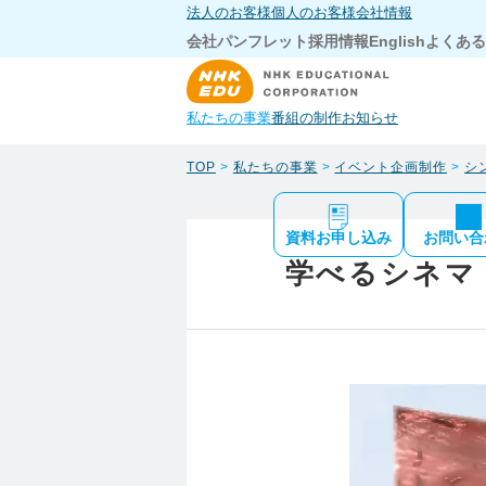
法人のお客様
個人のお客様
会社情報
会社パンフレット
採用情報
English
よくある
私たちの事業
番組の制作
お知らせ
TOP
>
私たちの事業
>
イベント企画制作
>
シ
資料お申し込み
お問い合
学べるシネマ