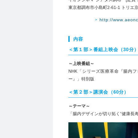
東京都調布市小島町2-61-1 トリエ
http://www.aeon
内容
＜第１部＞番組上映会（30分
～上映番組～
NHK「シリーズ医療革命『腸内
ー』」特別版
＜第２部＞講演会（60分）
～テーマ～
「腸内デザインが切り拓く“健康長寿