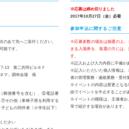
※応募は締め切りました
2017年10月27日（金）必着
参加申込に関するご注意
次のあて先へご送付ください。
※応募多数の場合は抽選の上、
可能です。
きる入場券を、落選の方には、
す。
※記入および入力内容に不備が
町7-13 第二共同ビル６Ｆ
※記入いただいた個人情報は、
シネマ」調布会場 係
者の管理業務・連絡業務・受付
※イベントの内容は変更となる
由でイベントを中止することが
（郵便番号を含む）、⑤電話番
※イベントの模様は、主催者お
、⑦その他（車椅子席を利用する
等で紹介する場合があります。
／子どもの同伴者〔小学生以下〕
ください