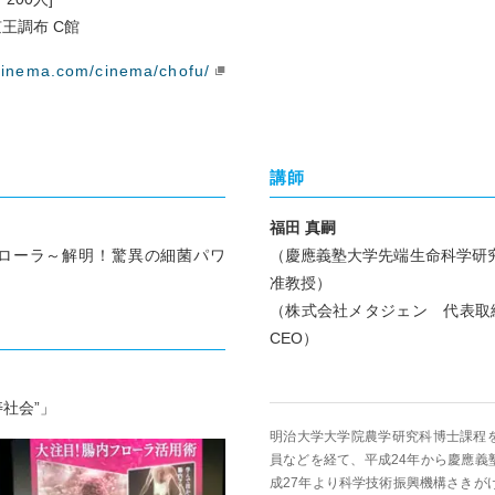
京王調布 C館
cinema.com/cinema/chofu/
）
講師
福田 真嗣
フローラ～解明！驚異の細菌パワ
（慶應義塾大学先端生命科学研究
准教授）
（株式会社メタジェン 代表取
CEO）
社会”」
明治大学大学院農学研究科博士課程
員などを経て、平成24年から慶應義
成27年より科学技術振興機構さきが