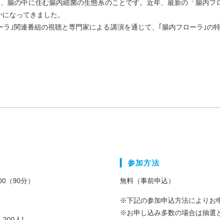
は、腸の中に住む腸内細菌の生態系のことです。近年、最新の「腸内フ
かになってきました。
ローラ｣関連番組の視聴と専門家による講演を通じて、｢腸内フローラ｣の
。
参加方法
:00（90分）
無料（事前申込）
※下記の参加申込方法によりお
※お申し込み多数の場合は抽選
200人]