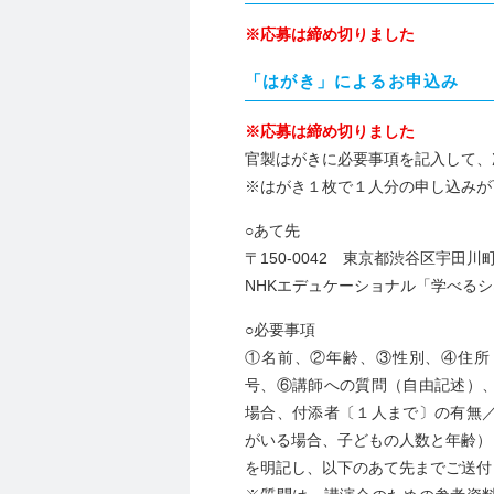
※応募は締め切りました
「はがき」によるお申込み
※応募は締め切りました
官製はがきに必要事項を記入して、
※はがき１枚で１人分の申し込みが
○あて先
〒150-0042 東京都渋谷区宇田川
NHKエデュケーショナル「学べる
○必要事項
①名前、②年齢、③性別、④住所
号、⑥講師への質問（自由記述）
場合、付添者〔１人まで〕の有無
がいる場合、子どもの人数と年齢）
を明記し、以下のあて先までご送付