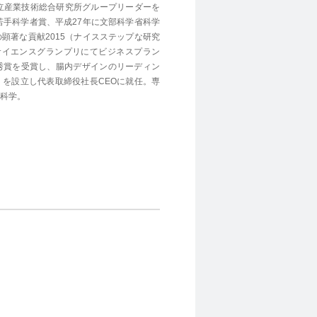
立産業技術総合研究所グループリーダーを
若手科学者賞、平成27年に文部科学省科学
顕著な貢献2015（ナイスステップな研究
サイエンスグランプリにてビジネスプラン
秀賞を受賞し、腸内デザインのリーディン
を設立し代表取締役社長CEOに就任。専
科学。