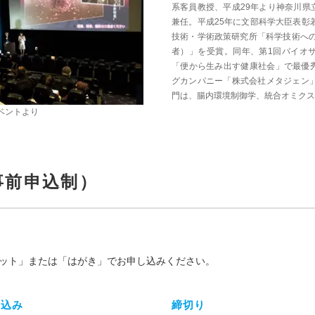
系客員教授、平成29年より神奈川県
兼任。平成25年に文部科学大臣表彰
技術・学術政策研究所「科学技術への
者）」を受賞。同年、第1回バイオ
「便から生み出す健康社会」で最優
グカンパニー「株式会社メタジェン」
門は、腸内環境制御学、統合オミクス
ベントより
事前申込制）
ット」または「はがき」でお申し込みください。
申込み
締切り