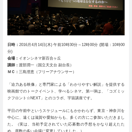
日時：
2016月4月14日(木) 午前10時30分～12時00分 (開場：10時00
分)
会場：
イオンシネマ新百合ヶ丘
講師：
渡部潤一（国立天文台 副台長）
ＭＣ：
三島澄恵（フリーアナウンサー）
「迫力ある映像」と専門家による「わかりやすい解説」を提供する
映画館でのトークイベント、学べるシネマ。第一弾は、「コズミッ
クフロント☆NEXT」とのコラボ、宇宙講座です。
平日の午前中というスケジュールにもかかわらず、東京・神奈川を
中心に、遠くは滋賀や愛知からも、多くの方にご参加いただきまし
た。（実は、当初予定されていた応募数の予想をかなり超えたた
め、席数の多い会場に変更していました。）