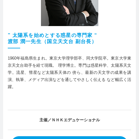
” 太陽系を始めとする惑星の専門家 “
渡部 潤一先生（国立天文台 副台長）
1960年福島県生まれ。東京大学理学部卒、同大学院卒。東京大学東
京天文台助手を経て現職。 理学博士。専門は惑星科学、太陽系天文
学。流星、彗星など太陽系天体の 傍ら、最新の天文学の成果を講
演、執筆、メディア出演などを通してやさしく伝える など幅広く活
躍。
主催／ＮＨＫエデュケーショナル