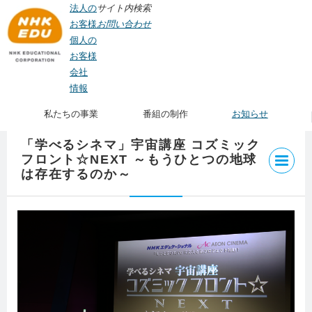
法人の
サイト内検索
お客様
お問い合わせ
個人の
お客様
会社
TOP
>
私たちの事業
>
イベント企画制作
>
シンポジウム・セミナー
>
学べるシネ
情報
マ
> 「学べるシネマ」宇宙講座 コズミックフロント☆NEXT ～もうひとつの地球
は存在するのか～
私たちの事業
番組の制作
お知らせ
「学べるシネマ」宇宙講座 コズミック
フロント☆NEXT ～もうひとつの地球
は存在するのか～