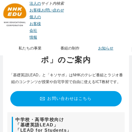
法人の
サイト内検索
お客様
お問い合わせ
個人の
お客様
会社
情報
「基礎英語LEAD」と「キソサ
私たちの事業
番組の制作
お知らせ
ポ」のご案内
「基礎英語LEAD」と「キソサポ」はNHKのテレビ番組とラジオ番
組のコンテンツが授業や自宅学習で自由に使えるICT教材です。
お問い合わせはこちら
中学校・高等学校向け
「基礎英語LEAD」
「LEAD for Students」