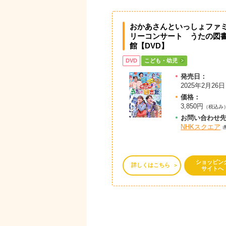
おかあさんといっしょファ
リーコンサート うたの図
館【DVD】
DVD
こども・幼児
発売日：
2025年2月26日
価格：
3,850円
（税込み
お問
い
合
わ
せ
NHKスクエア
ショッピン
詳しくはこちら
サイトへ