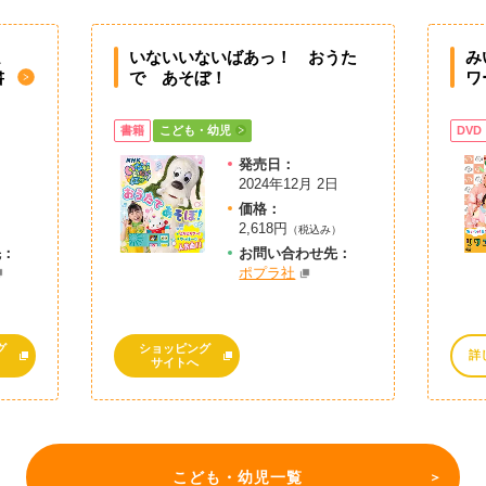
ミ
いないいないばあっ！ おうた
み
書
で あそぼ！
ワ
書籍
こども・幼児
DVD
発売日：
2024年12月 2日
価格：
2,618円
）
（税込み）
先：
お問
い
合
わ
せ先：
ポプラ社
グ
ショッピング
詳
サイトへ
こども・幼児一覧