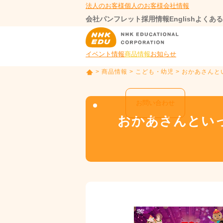
法人のお客様
個人のお客様
会社情報
会社パンフレット
採用情報
English
よくある
イベント情報
商品情報
お知らせ
>
商品情報
>
こども・幼児
> おかあさんと
T
O
P
お問い合わせ
おかあさんとい