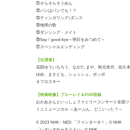
㉑そらそらそうめん
㉒パンはパンでも！？
㉓ティンガリング♪ダンス
㉔地球の歌
㉕ダンシング・メイト
㉖Say！good-bye～明日をみつめて～
㉗スペシャルエンディング
【出演者】
花田ゆういちろう、ながた まや、秋元杏月、佐久本
ゆめ、まさとも、シュッシュ、ポッポ
オフロスキー
【特典映像】ブルーレイ＆DVD収録
おかあさんといっしょファミリーコンサート全国ツア
ミニミュージカル ～あーぷん、どこいった？～
© 2023 NHK・NED 「ファンターネ！」© NHK
「レオレオれーるうえい」© NHK