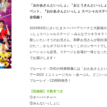
「おかあさんといっしょ」「おとうさんといっし
ベント、『おかあさんといっしょ スペシャルステー
全収録！
2023年8月にさいたまスーパーアリーナと大阪城
っしょスペシャルステージ ～みんなで☆キラキラ
新しいたいそうのお兄さん、和夢お兄さんが初出
けた！」からオフロスキーも！このコンサートで
レーションも必見。ステージと会場が一体となっ
でお届けします！
ブルーレイ・DVDの特典映像には「おかあさんと
アー2022 ミニミュージカル ～あーぷん、どこい
ブルーレイ・CD同時発売！
【収録曲】※歌本つき
①オーバーチャー
②みんないっしょに