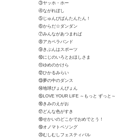
③ヤッホ・ホー
④ながれぼし
⑤じゅんびばんたんたん！
⑥からだ☆ダンダン
⑦みんながあつまれば
⑧アカペラバンド
⑨きぶんはスポーツ
⑩にじのいろとおほしさま
⑪ゆめのかけら
⑫ひかるみらい
⑬夢の中のダンス
⑭地球ぴょんぴょん
⑮LOVE YOUR LIFE ～もっと ずっと～
⑯きみのえがお
⑰どんな色がすき
⑱せかいのどこかでおめでとう！
⑲オノマトペソング
⑳むしむしフェスティバル