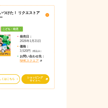
いつけた！ リクエストア
ー
こども・幼児
発売日：
2026年1月21日
価格：
3,520円
（税込み）
お問
い
合
わ
せ先：
NHKスクエア
ショッピング
しくはこちら
サイトへ