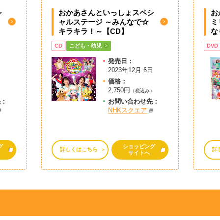
シ
おかあさんといっしょスペシ
お
ャルステージ ～みんなで☆
ミ
】
キラキラ！～【CD】
な
CD
こども・幼児
DVD
発売日：
日
2023年12月 6日
価格：
2,750円
）
（税込み）
先：
お問
い
合
わ
せ先：
NHKスクエア
グ
ショッピング
詳しくはこちら
詳
サイトへ