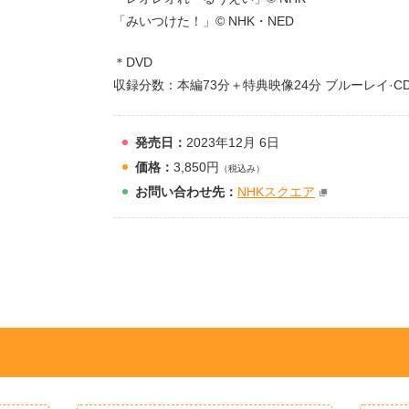
「みいつけた！」© NHK・NED
＊DVD
収録分数：本編73分＋特典映像24分 ブルーレイ·C
発売日：
2023年12月 6日
価格：
3,850円
（税込み）
お問
い
合
わ
せ先：
NHKスクエア