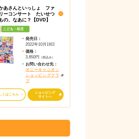
かあさんといっしょ ファ
リーコンサート たいせつ
もの、なあに？【DVD】
こども・幼児
発売日：
2022年10月19日
価格：
3,850円
（税込み）
お問
い
合
わ
せ先：
ポニーキャニオン
ショッピングクラ
ブ
ショッピング
しくはこちら
サイトへ