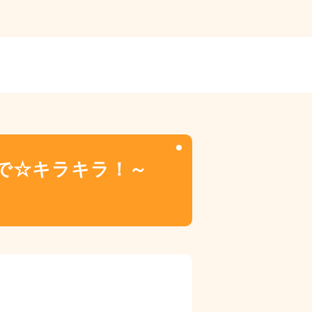
で☆キラキラ！～