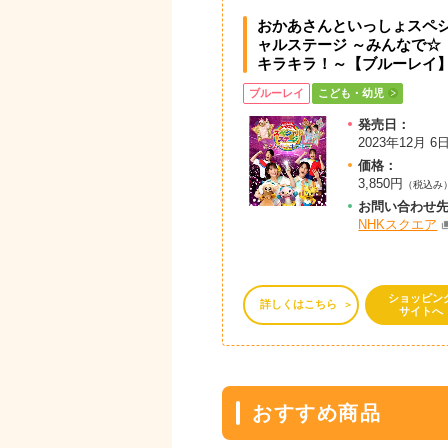
おかあさんといっしょスペ
ャルステージ ～みんなで☆
キラキラ！～【ブルーレイ
ブルーレイ
こども・幼児
発売日：
2023年12月 6
価格：
3,850円
（税込み
お問
い
合
わ
せ
NHKスクエア
ショッピン
詳しくはこちら
サイトへ
おすすめ商品