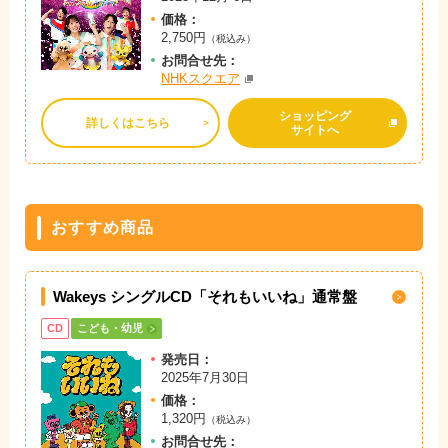
価格：
2,750円
（税込み）
お問
合
せ先：
NHKスクエア
ショッピング
詳しくはこちら
サイトへ
おすすめ商品
Wakeys シングルCD「それもいいね」通常盤
CD
こども・幼児
発売日：
2025年7月30日
価格：
1,320円
（税込み）
お問
合
せ先：