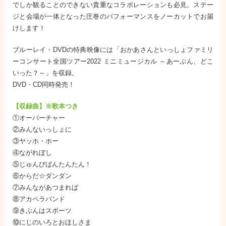
でしか観ることのできない貴重なコラボレーションも必見。ステー
ジと会場が一体となった圧巻のパフォーマンスをノーカットでお届
けします！
ブルーレイ・DVDの特典映像には「おかあさんといっしょファミリ
ーコンサート全国ツアー2022 ミニミュージカル ～あーぷん、どこ
いった？～」を収録。
DVD・CD同時発売！
【収録曲】※歌本つき
①オーバーチャー
②みんないっしょに
③ヤッホ・ホー
④ながれぼし
⑤じゅんびばんたんたん！
⑥からだ☆ダンダン
⑦みんながあつまれば
⑧アカペラバンド
⑨きぶんはスポーツ
⑩にじのいろとおほしさま