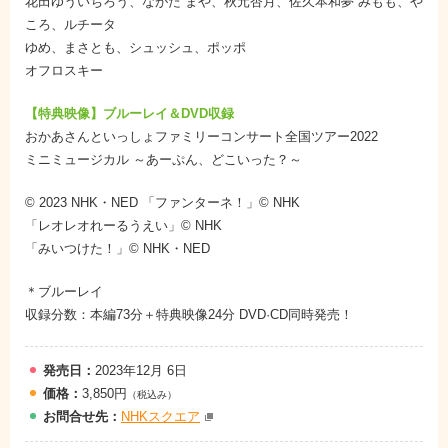
花田ゆういちろう、ながた まや、秋元杏月、佐久本和夢 みもも、や
ころ、ルチータ
ゆめ、まさとも、シュッシュ、ポッポ
オフロスキー
【特典映像】ブルーレイ＆DVD収録
おかあさんといっしょファミリーコンサート全国ツアー2022
ミニミュージカル ～あーぷん、どこいった？～
© 2023 NHK・NED 「ファンターネ！」© NHK
「レオレオれーるうえい」© NHK
「みいつけた！」© NHK・NED
＊ブルーレイ
収録分数：本編73分＋特典映像24分 DVD·CD同時発売！
発売日：
2023年12月 6日
価格：
3,850円
（税込み）
お問
合
せ先：
NHKスクエア