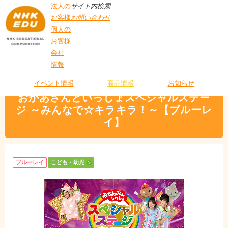
法人の
サイト内検索
お客様
お問い合わせ
個人の
お客様
会社
>
商品情報
>
こども・幼児
> おかあさんといっしょスペシャルステージ ～み
情報
T
んなで☆キラキラ！～【ブルーレイ】
O
P
イベント情報
商品情報
お知らせ
おかあさんといっしょスペシャルステー
ジ ～みんなで☆キラキラ！～【ブルーレ
イ】
ブルーレイ
こども・幼児