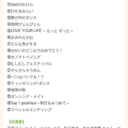
⑪ゆめのかけら
⑫ひかるみらい
⑬夢の中のダンス
⑭地球ぴょんぴょん
⑮LOVE YOUR LIFE ～もっと ずっと～
⑯きみのえがお
⑰どんな色がすき
⑱せかいのどこかでおめでとう！
⑲オノマトペソング
⑳むしむしフェスティバル
㉑そらそらそうめん
㉒パンはパンでも！？
㉓ティンガリング♪ダンス
㉔地球の歌
㉕ダンシング・メイト
㉖Say！good-bye～明日をみつめて～
㉗スペシャルエンディング
【出演者】