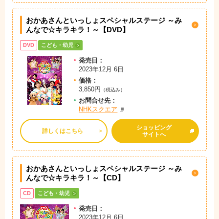
おかあさんといっしょスペシャルステージ ～み
んなで☆キラキラ！～【DVD】
DVD
こども・幼児
発売日：
2023年12月 6日
価格：
3,850円
（税込み）
お問
合
せ先：
NHKスクエア
ショッピング
詳しくはこちら
サイトへ
おかあさんといっしょスペシャルステージ ～み
んなで☆キラキラ！～【CD】
CD
こども・幼児
発売日：
2023年12月 6日