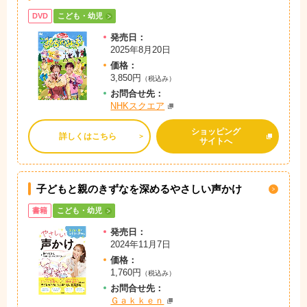
DVD
こども・幼児
発売日：
2025年8月20日
価格：
3,850円
（税込み）
お問
合
せ先：
NHKスクエア
ショッピング
詳しくはこちら
サイトへ
子どもと親のきずなを深めるやさしい声かけ
書籍
こども・幼児
発売日：
2024年11月7日
価格：
1,760円
（税込み）
お問
合
せ先：
Ｇａｋｋｅｎ