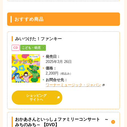
おすすめ商品
みいつけた！ファンキー
CD
こども・幼児
発売日：
2025年3月 26日
価格：
2,200円
（税込み）
お問
合
せ先：
ワーナーミュージック・ジャパン
ショッピング
サイトへ
おかあさんといっしょファミリーコンサート ～
みちのみち～ 【DVD】