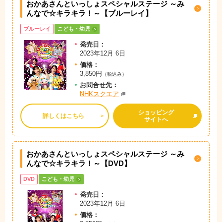
おかあさんといっしょスペシャルステージ ～み
んなで☆キラキラ！～【ブルーレイ】
ブルーレイ
こども・幼児
発売日：
2023年12月 6日
価格：
3,850円
（税込み）
お問
合
せ先：
NHKスクエア
ショッピング
詳しくはこちら
サイトへ
おかあさんといっしょスペシャルステージ ～み
んなで☆キラキラ！～【DVD】
DVD
こども・幼児
発売日：
2023年12月 6日
価格：