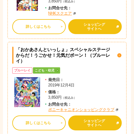
3,850円
（税込み）
お問
合
せ先：
NHKスクエア
ショッピング
詳しくはこちら
サイトへ
「おかあさんといっしょ」スペシャルステージ
からだ！うごかせ！元気だボーン！（ブルーレ
イ）
ブルーレイ
こども・幼児
発売日：
2019年12月4日
価格：
3,850円
（税込み）
お問
合
せ先：
ポニーキャニオンショッピングクラブ
ショッピング
詳しくはこちら
サイトへ