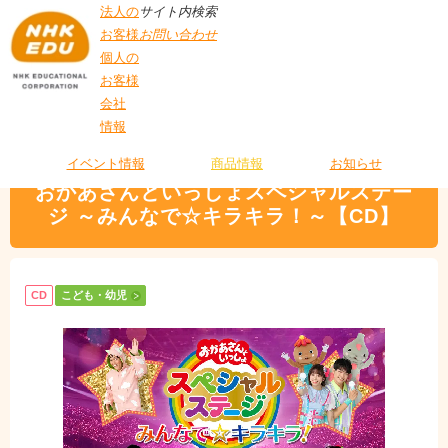
法人の
サイト内検索
お客様
お問い合わせ
個人の
お客様
会社
>
商品情報
>
こども・幼児
> おかあさんといっしょスペシャルステージ ～み
情報
T
んなで☆キラキラ！～【CD】
O
P
イベント情報
商品情報
お知らせ
おかあさんといっしょスペシャルステー
ジ ～みんなで☆キラキラ！～【CD】
CD
こども・幼児