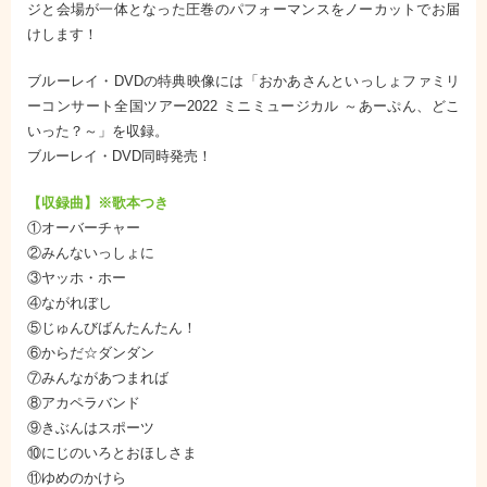
ジと会場が一体となった圧巻のパフォーマンスをノーカットでお届
けします！
ブルーレイ・DVDの特典映像には「おかあさんといっしょファミリ
ーコンサート全国ツアー2022 ミニミュージカル ～あーぷん、どこ
いった？～」を収録。
ブルーレイ・DVD同時発売！
【収録曲】※歌本つき
①オーバーチャー
②みんないっしょに
③ヤッホ・ホー
④ながれぼし
⑤じゅんびばんたんたん！
⑥からだ☆ダンダン
⑦みんながあつまれば
⑧アカペラバンド
⑨きぶんはスポーツ
⑩にじのいろとおほしさま
⑪ゆめのかけら