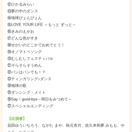
⑫ひかるみらい
⑬夢の中のダンス
⑭地球ぴょんぴょん
⑮LOVE YOUR LIFE ～もっと ずっと～
⑯きみのえがお
⑰どんな色がすき
⑱せかいのどこかでおめでとう！
⑲オノマトペソング
⑳むしむしフェスティバル
㉑そらそらそうめん
㉒パンはパンでも！？
㉓ティンガリング♪ダンス
㉔地球の歌
㉕ダンシング・メイト
㉖Say！good-bye～明日をみつめて～
㉗スペシャルエンディング
【出演者】
花田ゆういちろう、ながた まや、秋元杏月、佐久本和夢 みもも、や