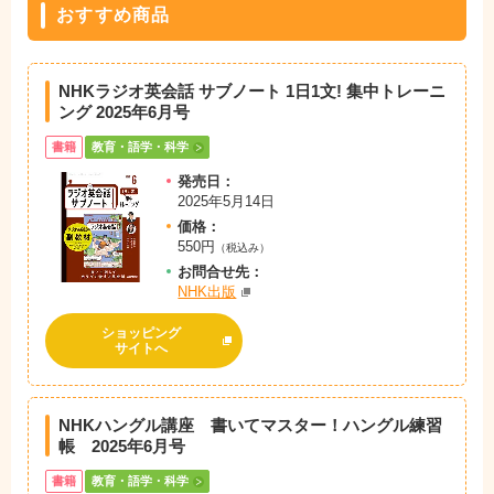
おすすめ商品
NHKラジオ英会話 サブノート 1日1文! 集中トレーニ
ング 2025年6月号
書籍
教育・語学・科学
発売日：
2025年5月14日
価格：
550円
（税込み）
お問
合
せ先：
NHK出版
ショッピング
サイトへ
NHKハングル講座 書いてマスター！ハングル練習
帳 2025年6月号
書籍
教育・語学・科学