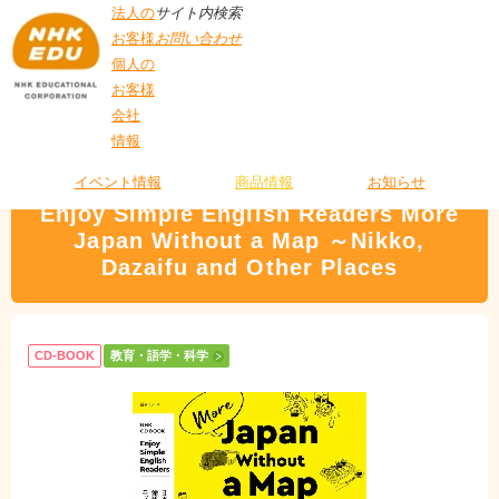
法人の
サイト内検索
お客様
お問い合わせ
個人の
お客様
会社
>
商品情報
>
教育・語学・科学
> Enjoy Simple English Readers More Japan
情報
T
Without a Map ～Nikko, Dazaifu and Other Places
O
P
イベント情報
商品情報
お知らせ
Enjoy Simple English Readers More
Japan Without a Map ～Nikko,
Dazaifu and Other Places
CD-BOOK
教育・語学・科学