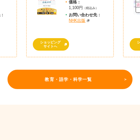
価格：
1,100円
（税込み）
先：
お問
い
合
わ
せ先：
NHK出版
ショッピング
サイトへ
教育・語学・科学一覧