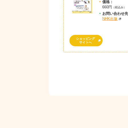
価格：
660円
（税込み）
お問
い
合
わ
せ
NHK出版
ショッピング
サイトへ