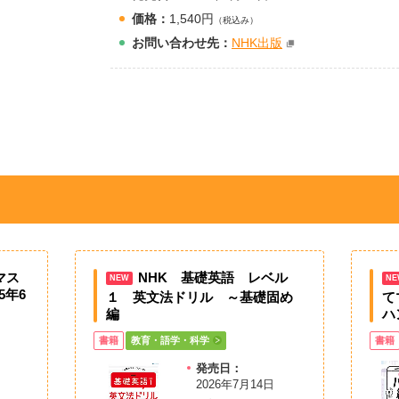
価格：
1,540円
（税込み）
お問
い
合
わ
せ先：
NHK出版
マス
NHK 基礎英語 レベル
NEW
NE
5年6
１ 英文法ドリル ～基礎固め
て
編
ハ
書籍
教育・語学・科学
書籍
発売日：
2026年7月14日