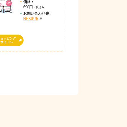
価格：
690円
（税込み）
お問
い
合
わ
せ先：
NHK出版
ショッピング
サイトへ