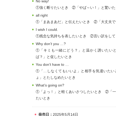
No way!
①強く断りたいとき ②「やば～い！」と驚いた
all right
①「まあまあだ」と伝えたいとき ②「大丈夫で
I wish I could.
①残念な気持ちを表したいとき ②言い訳をして
Why don’t you …?
①「キミも一緒にどう？」と温かく誘いたい
ば？」と促したいとき
You don’t have to …
①「…しなくてもいいよ」と相手を気遣いたい
ょ」とたしなめたいとき
What’s going on?
①「よっ！」と軽くあいさつしたいとき ②「
たいとき
発売日：
2025年5月14日