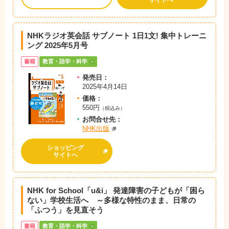
サイトへ
NHKラジオ英会話 サブノート 1日1文! 集中トレーニ
ング 2025年5月号
書籍
教育・語学・科学
発売日：
2025年4月14日
価格：
550円
（税込み）
お問
合
せ先：
NHK出版
ショッピング
サイトへ
NHK for School「u&i」 発達障害の子どもが「困ら
ない」学校生活へ ～多様な特性のまま、日常の
「ふつう」を見直そう
書籍
教育・語学・科学