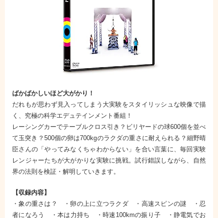
ばかばかしいほど大がかり！
だれもが思わず見入ってしまう大実験をスタイリッシュな映像で描
く、究極の科学エデュテインメント番組！
レーシングカーでテーブルクロス引き？ビリヤードの球600個を並べ
て玉突き？500個の卵は700kgのラクダの重さに耐えられる？細野晴
臣さんの「やってみなくちゃわからない」を合い言葉に、毎回実験
レンジャーたちが大がかりな実験に挑戦。試行錯誤しながら、自然
界の法則を検証・解明していきます。
【収録内容】
・象の重さは？ ・卵の上に立つラクダ ・高速スピンの謎 ・忍
者になろう ・本は力持ち ・時速100kmの振り子 ・静電気でお