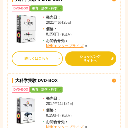
DVD-BOX
教育・語学・科学
発売日：
2021年6月25日
価格：
8,250円
（税込み）
お問
合
せ先：
NHKエンタープライズ
ショッピング
詳しくはこちら
サイトへ
大科学実験 DVD-BOX
DVD-BOX
教育・語学・科学
発売日：
2017年11月24日
価格：
8,250円
（税込み）
お問
合
せ先：
NHKエンタープライズ