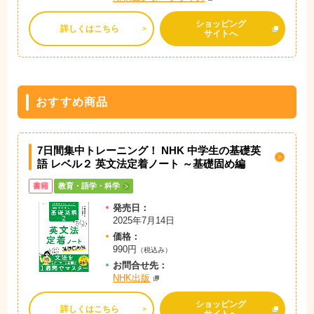
ショッピング
詳しくはこちら
サイトへ
おすすめ商品
7日間集中トレーニング！ NHK 中学生の基礎英
語 レベル２ 英文法定着ノート ～基礎固め編
書籍
教育・語学・科学
発売日：
2025年7月14日
価格：
990円
（税込み）
お問
合
せ先：
NHK出版
ショッピング
詳しくはこちら