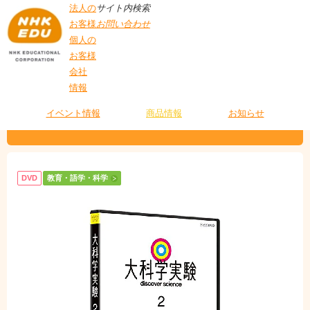
法人の
サイト内検索
お客様
お問い合わせ
個人の
お客様
会社
>
商品情報
>
教育・語学・科学
> 大科学実験 ２
情報
T
O
P
イベント情報
商品情報
お知らせ
大科学実験 ２
DVD
教育・語学・科学