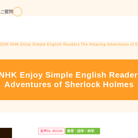
ご質問
K NHK Enjoy Simple English Readers The Amazing Adventures of S
K Enjoy Simple English Reader
Adventures of Sherlock Holmes
音声DL BOOK
教育・語学・科学