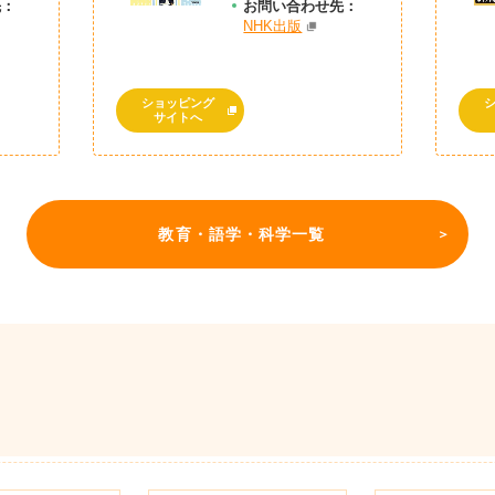
先：
お問
い
合
わ
せ先：
NHK出版
ショッピング
サイトへ
教育・語学・科学一覧