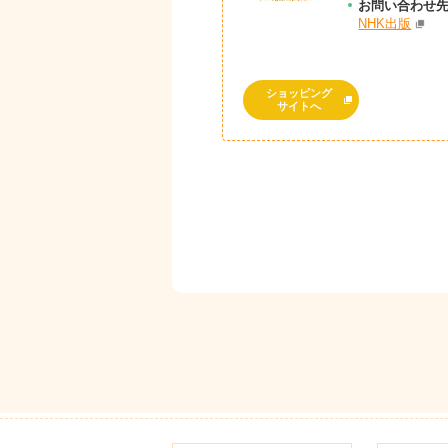
お問
い
合
わ
せ
NHK出版
ショッピング
サイトへ