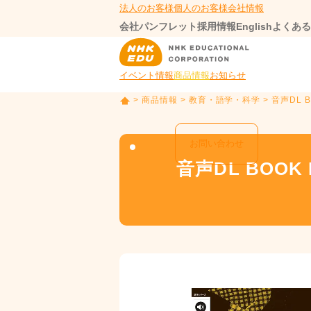
法人のお客様
個人のお客様
会社情報
会社パンフレット
採用情報
English
よくある
イベント情報
商品情報
お知らせ
>
商品情報
>
教育・語学・科学
> 音声DL BOO
T
O
P
お問い合わせ
音声DL BOOK NH