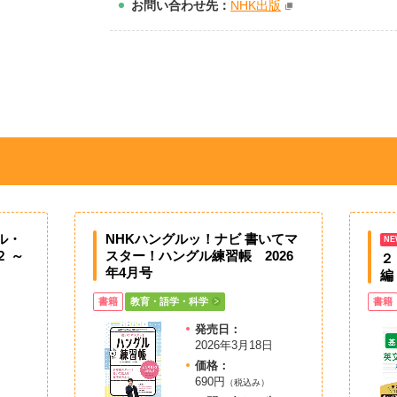
お問
い
合
わ
せ先：
NHK出版
トル・
NHKハングルッ！ナビ 書いてマ
NE
 ～
スター！ハングル練習帳 2026
２
年4月号
編
書籍
教育・語学・科学
書籍
発売日：
2026年3月18日
価格：
690円
）
（税込み）