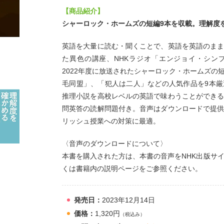
【商品紹介】
シャーロック・ホームズの短編9本を収載。理解度
英語を大量に読む・聞くことで、英語を英語のま
た異色の講座、NHKラジオ「エンジョイ・シン
2022年度に放送されたシャーロック・ホームズの
毛同盟」、「犯人は二人」などの人気作品を9本
推理小説を高校レベルの英語で味わうことができ
問英答の読解問題付き。音声はダウンロードで提
リッシュ授業への対策に最適。
〈音声のダウンロードについて〉
本書を購入された方は、本書の音声をNHK出版サ
くは書籍内の説明ページをご参照ください。
発売日：
2023年12月14日
価格：
1,320円
（税込み）