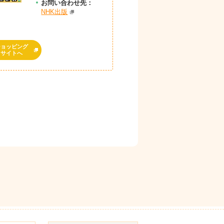
お問
い
合
わ
せ先：
NHK出版
ショッピング
サイトへ