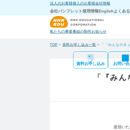
法人のお客様
個人のお客様
会社情報
会社パンフレット
採用情報
English
よくある
私たちの事業
番組の制作
お知らせ
TOP
>
資料お申し込み一覧
> 「『みんなのき
資料お申し込み
お問い合
「『みん
送信いた