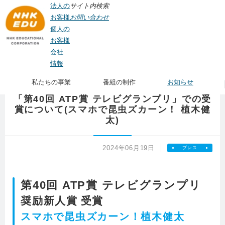
法人の
サイト内検索
お客様
お問い合わせ
個人の
お客様
会社
TOP
>
お知らせ
> 「第40回 ATP賞 テレビグランプリ」での受賞について(スマホ
情報
で昆虫ズカーン！ 植木健太)
私たちの事業
番組の制作
お知らせ
「第40回 ATP賞 テレビグランプリ」での受
賞について(スマホで昆虫ズカーン！ 植木健
太)
2024年06月19日
プレス
第40回 ATP賞 テレビグランプリ
奨励新人賞 受賞
スマホで昆虫ズカーン！植木健太