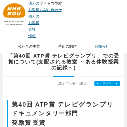
法人の
サイト内検索
お客様
お問い合わせ
個人の
お客様
会社
TOP
>
お知らせ
> 「第40回 ATP賞 テレビグランプリ」での受賞について(支配さ
情報
れる教室 ～ある体験授業の記録～)
私たちの事業
番組の制作
お知らせ
「第40回 ATP賞 テレビグランプリ」での受
賞について(支配される教室 ～ある体験授業
の記録～)
2024年06月19日
プレス
第40回 ATP賞 テレビグランプリ
ドキュメンタリー部門
奨励賞 受賞