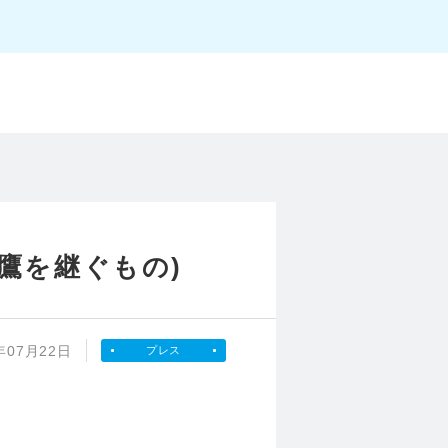
鷹を継ぐもの)
年07月22日
プレス