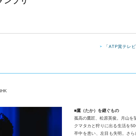
ランプリ
「ATP賞テレ
HK
■鷹（たか）を継ぐもの
孤高の鷹匠、松原英俊。月山を望
クマタカと狩りに出る生活を5
卒中を患い、左目も失明。さら