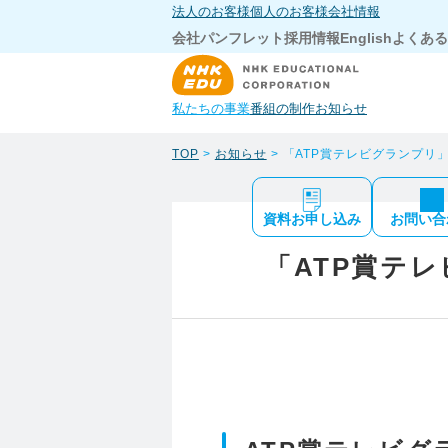
法人のお客様
個人のお客様
会社情報
会社パンフレット
採用情報
English
よくある
私たちの事業
番組の制作
お知らせ
TOP
>
お知らせ
> 「ATP賞テレビグランプリ
資料お申し込み
お問い合
「ATP賞テ