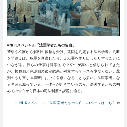
■NHKスペシャル「法医学者たちの告白」
警察や検察から解剖の依頼を受け、死因を判定する法医学者。判断
を間違えば、犯罪を見逃したり、えん罪を作り出したりすることに
つながる。彼らの仕事は科学的で中立性が高いと信じられてきた
が、検察側と弁護側の鑑定結果が対立するケースも少なくない。裁
判のやり直し＝再審において争点になることも多い。法医学者にな
る医師も減っている。一体何が起きているのか。法医学者たちの初
めての告白から日本の司法制度の課題に迫る。
NHKスペシャル「法医学者たちの告白」のページはこちら