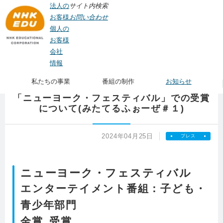
法人の
サイト内検索
お客様
お問い合わせ
個人の
お客様
会社
TOP
>
お知らせ
> 「ニューヨーク・フェスティバル」での受賞について(みたてる
情報
ふぉーぜ＃１)
私たちの事業
番組の制作
お知らせ
「ニューヨーク・フェスティバル」での受賞
について(みたてるふぉーぜ＃１)
2024年04月25日
プレス
ニューヨーク・フェスティバル
エンターテイメント番組：子ども・
青少年部門
金賞 受賞