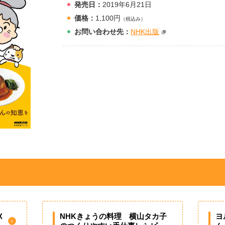
発売日：
2019年6月21日
価格：
1,100円
（税込み）
お問
い
合
わ
せ先：
NHK出版
X
NHKきょうの料理 横山タカ子
ヨ