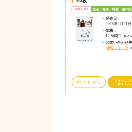
全3枚
DVD-BOX
生活・健康・料理・趣味実
発売日：
2025年2月21日
価格：
12,540円
（税込
お問
い
合
わ
せ
NHKスクエア
ショッピン
詳しくはこちら
サイトへ