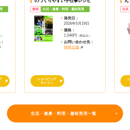
のつくりやすい手仕事レシピ
ん
用
書籍
生活・健康・料理・趣味実用
玩具
発売日：
2026年5月19日
価格：
1,540円
み）
（税込み）
先：
お問
い
合
わ
せ先：
NHK出版
グ
ショッピング
サイトへ
生活・健康・料理・趣味実用一覧