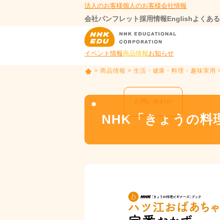
法人のお客様
個人のお客様
会社情報
会社パンフレット
採用情報
English
よくある
イベント情報
商品情報
お知らせ
>
商品情報
>
生活・健康・料理・趣味実用
T
O
P
お問い合わせ
NHK「きょうの料