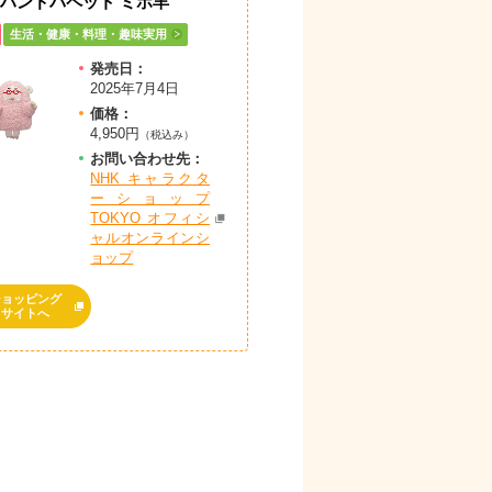
 ハンドパペット ミホ羊
生活・健康・料理・趣味実用
発売日：
2025年7月4日
価格：
4,950円
（税込み）
お問
い
合
わ
せ先：
NHK キャラクタ
ーショップ
TOKYO オフィシ
ャルオンラインシ
ョップ
ショッピング
サイトへ