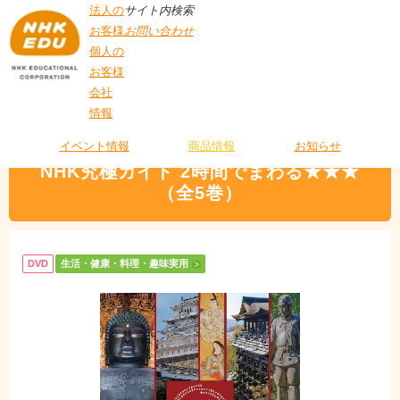
法人の
サイト内検索
お客様
お問い合わせ
個人の
お客様
会社
>
商品情報
>
生活・健康・料理・趣味実用
> NHK究極ガイド 2時間でまわる
情報
T
★★★ （全5巻）
O
P
イベント情報
商品情報
お知らせ
NHK究極ガイド 2時間でまわる★★★
（全5巻）
DVD
生活・健康・料理・趣味実用