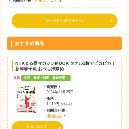
お問
合
せ先：
NHKスクエア
ショッピングサイトへ
おすすめ商品
NHKまる得マガジンMOOK タオル1枚でピカピカ！
新津春子流 おうち掃除術
書籍
生活・健康・料理・趣味実用
発売日：
2024年11月25日
価格：
1,210円
（税込み）
お問
合
せ先：
NHK出版
ショッピング