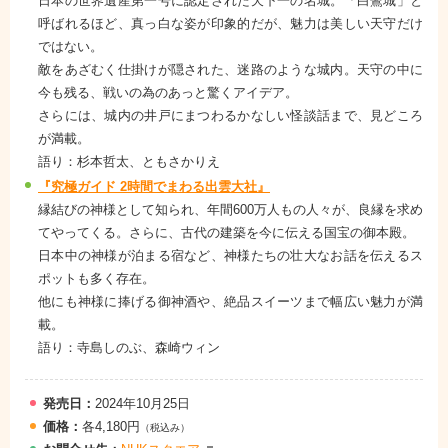
日本の世界遺産第一号に認定された天下一の名城。「白鷺城」と
呼ばれるほど、真っ白な姿が印象的だが、魅力は美しい天守だけ
ではない。
敵をあざむく仕掛けが隠された、迷路のような城内。天守の中に
今も残る、戦いの為のあっと驚くアイデア。
さらには、城内の井戸にまつわるかなしい怪談話まで、見どころ
が満載。
語り：杉本哲太、ともさかりえ
『究極ガイド 2時間でまわる出雲大社』
縁結びの神様として知られ、年間600万人もの人々が、良縁を求め
てやってくる。さらに、古代の建築を今に伝える国宝の御本殿。
日本中の神様が泊まる宿など、神様たちの壮大なお話を伝えるス
ポットも多く存在。
他にも神様に捧げる御神酒や、絶品スイーツまで幅広い魅力が満
載。
語り：寺島しのぶ、森崎ウィン
発売日：
2024年10月25日
価格：
各4,180円
（税込み）