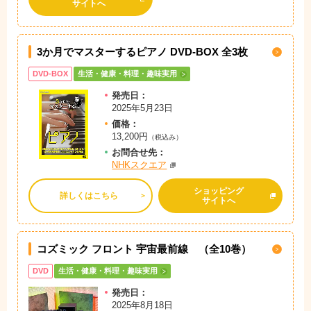
サイトへ
3か月でマスターするピアノ DVD-BOX 全3枚
DVD-BOX
生活・健康・料理・趣味実用
発売日：
2025年5月23日
価格：
13,200円
（税込み）
お問
合
せ先：
NHKスクエア
ショッピング
詳しくはこちら
サイトへ
コズミック フロント 宇宙最前線 （全10巻）
DVD
生活・健康・料理・趣味実用
発売日：
2025年8月18日