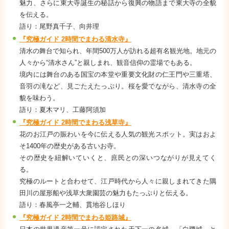
魅力、さらに東大寺誕生の秘話から復興の物語まで東大寺の全貌
を伝える。
語り：尾野真千子、向井理
『究極ガイド 2時間でまわる清水寺』
清水の舞台で知られ、年間500万人が訪れる超有名観光地。地元の
人々から“清水さん”と親しまれ、観音信仰の霊場でもある。
境内には舞台のある国宝の本堂や重要文化財の仁王門や三重塔、
音羽の滝など、見ごたえたっぷり。桜を愛でながら、清水寺の全
貌を味わう。
語り：夏木マリ、工藤阿須加
『究極ガイド 2時間でまわる浅草寺』
花のお江戸の賑わいを今に伝える人気の観光スポット。実はおよ
そ1400年の歴史がある古いお寺。
その歴史を紐解いていくと、庶民との深いつながりが見えてく
る。
究極のルートと合わせて、江戸時代から人々に親しまれてきた隅
田川の屋形船や浅草大衆園芸の魅力もたっぷりと伝える。
語り：春風亭一之輔、貫地谷しほり
『究極ガイド 2時間でまわる姫路城』