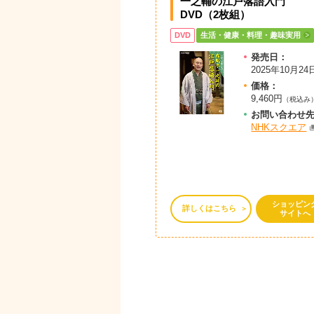
一之輔の江戸落語入門
DVD（2枚組）
DVD
生活・健康・料理・趣味実用
発売日：
2025年10月24
価格：
9,460円
（税込み
お問
い
合
わ
せ
NHKスクエア
ショッピン
詳しくはこちら
サイトへ