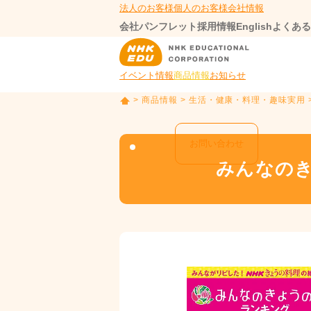
法人のお客様
個人のお客様
会社情報
会社パンフレット
採用情報
English
よくある
イベント情報
商品情報
お知らせ
>
商品情報
>
生活・健康・料理・趣味実用
T
O
P
お問い合わせ
みんなのき