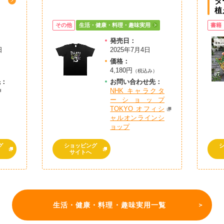
タ
植
その他
生活・健康・料理・趣味実用
書籍
発売日：
日
2025年7月4日
価格：
4,180円
）
（税込み）
先：
お問
い
合
わ
せ先：
NHK キャラクタ
ーショップ
TOKYO オフィシ
ャルオンラインシ
ョップ
グ
ショッピング
サイトへ
生活・健康・料理・趣味実用一覧