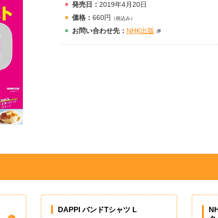
発売日：
2019年4月20日
価格：
660円
（税込み）
お問
い
合
わ
せ先：
NHK出版
DAPPI バンドTシャツ L
N