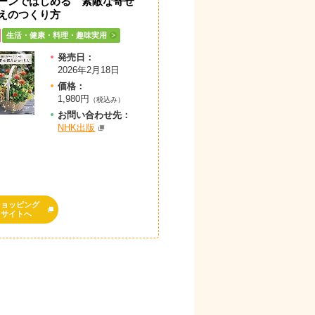
ーンではじめる 素敵な寄せ
えのつくり方
生活・健康・料理・趣味実用
発売日：
2026年2月18日
価格：
1,980円
（税込み）
お問
い
合
わ
せ先：
NHK出版
ショッピング
サイトへ