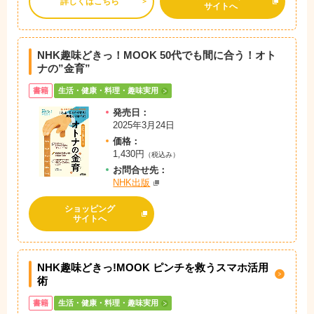
詳しくはこちら
サイトへ
NHK趣味どきっ！MOOK 50代でも間に合う！オト
ナの”金育”
書籍
生活・健康・料理・趣味実用
発売日：
2025年3月24日
価格：
1,430円
（税込み）
お問
合
せ先：
NHK出版
ショッピング
サイトへ
NHK趣味どきっ!MOOK ピンチを救うスマホ活用
術
書籍
生活・健康・料理・趣味実用