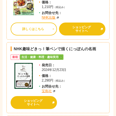
価格：
1,210円
（税込み）
お問
合
せ先：
NHK出版
ショッピング
詳しくはこちら
サイトへ
NHK趣味どきっ！筆ペンで描くにっぽんの名画
書籍
生活・健康・料理・趣味実用
発売日：
2024年12月23日
価格：
2,290円
（税込み）
お問
合
せ先：
宝島社
ショッピング
サイトへ