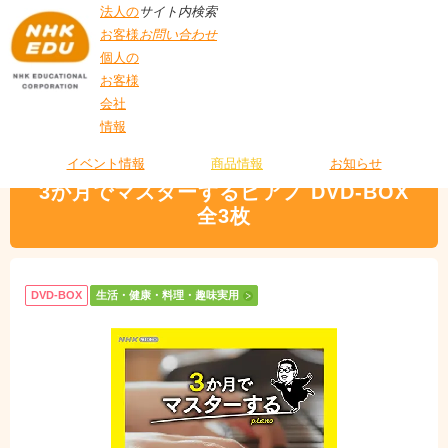
法人の
サイト内検索
お客様
お問い合わせ
個人の
お客様
会社
>
商品情報
>
生活・健康・料理・趣味実用
> 3か月でマスターするピアノ
情報
T
DVD-BOX 全3枚
O
P
イベント情報
商品情報
お知らせ
3か月でマスターするピアノ DVD-BOX
全3枚
DVD-BOX
生活・健康・料理・趣味実用