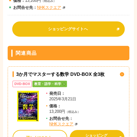
価格：
13,200円
（税込み）
お問
合
せ先：
NHKスクエア
ショッピングサイトへ
関連商品
3か月でマスターする数学 DVD-BOX 全3枚
DVD-BOX
教育・語学・科学
発売日：
2025年3月21日
価格：
13,200円
（税込み）
お問
合
せ先：
NHKスクエア
ショッピング