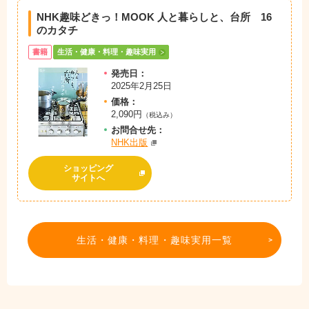
NHK趣味どきっ！MOOK 人と暮らしと、台所 16
のカタチ
書籍
生活・健康・料理・趣味実用
発売日：
2025年2月25日
価格：
2,090円
（税込み）
お問
合
せ先：
NHK出版
ショッピング
サイトへ
生活・健康・料理・趣味実用一覧