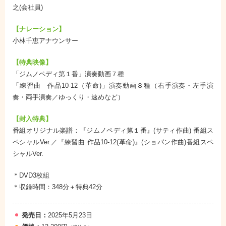
之(会社員)
【ナレーション】
小林千恵アナウンサー
【特典映像】
「ジムノペディ第１番」演奏動画７種
「練習曲 作品10-12（革命)」演奏動画８種（右手演奏・左手演
奏・両手演奏／ゆっくり・速めなど）
【封入特典】
番組オリジナル楽譜：『ジムノペディ第１番』(サティ作曲) 番組ス
ペシャルVer.／『練習曲 作品10-12(革命)』(ショパン作曲)番組スペ
シャルVer.
＊DVD3枚組
＊収録時間：348分＋特典42分
発売日：
2025年5月23日