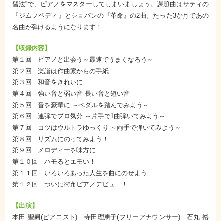
習法”で、ピアノをマスターしてしまいましょう。課題曲はサティの
『ジムノペディ』とショパンの『革命』の2曲。たった3か月であの
名曲が弾けるようになります！
【収録内容】
第１回 ピアノと出会う～最速でうまくなろう～
第２回 楽譜は作曲家からの手紙
第３回 和音をきれいに
第４回 強い音と弱い音 長い音と短い音
第５回 音を豪華に ～ペダルを踏んでみよう～
第６回 連弾でプロ気分 ～片手で1曲弾いてみよう～
第７回 コツはウルトラゆっくり ～両手で弾いてみよう～
第８回 リズムにのってみよう！
第９回 メロディーを味方に
第１０回 ハモるとエモい！
第１１回 いろいろあった人生を曲にのせよう
第１２回 ついに街角ピアノデビュー！
【出演】
本田 聖嗣(ピアニスト) 寺田理恵子(フリーアナウンサー) 石丸 裕