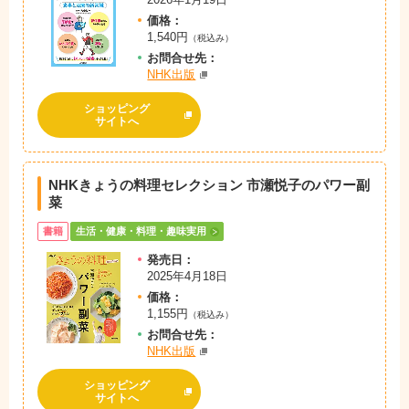
価格：
1,540円
（税込み）
お問
合
せ先：
NHK出版
ショッピング
サイトへ
NHKきょうの料理セレクション 市瀬悦子のパワー副
菜
書籍
生活・健康・料理・趣味実用
発売日：
2025年4月18日
価格：
1,155円
（税込み）
お問
合
せ先：
NHK出版
ショッピング
サイトへ