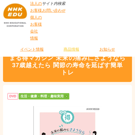
法人の
サイト内検索
お客様
お問い合わせ
個人の
お客様
会社
>
商品情報
>
生活・健康・料理・趣味実用
> まる得マガジン 未来の痛みにさ
情報
T
ようなら 37歳越えたら 関節の寿命を延ばす簡単トレ
O
P
イベント情報
商品情報
お知らせ
まる得マガジン 未来の痛みにさようなら
37歳越えたら 関節の寿命を延ばす簡単
トレ
DVD
生活・健康・料理・趣味実用