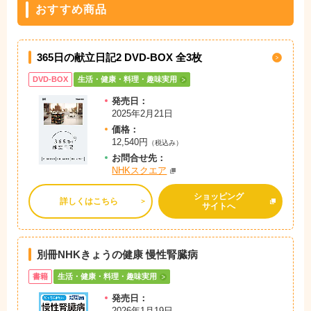
おすすめ商品
365日の献立日記2 DVD-BOX 全3枚
DVD-BOX
生活・健康・料理・趣味実用
発売日：
2025年2月21日
価格：
12,540円
（税込み）
お問
合
せ先：
NHKスクエア
ショッピング
詳しくはこちら
サイトへ
別冊NHKきょうの健康 慢性腎臓病
書籍
生活・健康・料理・趣味実用
発売日：
2026年1月19日