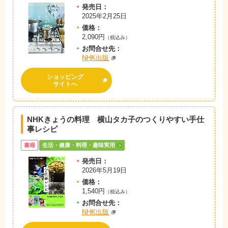
発売日：
2025年2月25日
価格：
2,090円
（税込み）
お問
合
せ先：
NHK出版
ショッピング
サイトへ
NHKきょうの料理 横山タカ子のつくりやすい手仕
事レシピ
書籍
生活・健康・料理・趣味実用
発売日：
2026年5月19日
価格：
1,540円
（税込み）
お問
合
せ先：
NHK出版