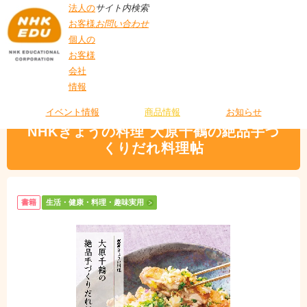
法人の
サイト内検索
お客様
お問い合わせ
個人の
お客様
会社
>
商品情報
>
生活・健康・料理・趣味実用
> NHKきょうの料理 大原千鶴の絶
情報
T
品手づくりだれ料理帖
O
P
イベント情報
商品情報
お知らせ
NHKきょうの料理 大原千鶴の絶品手づ
くりだれ料理帖
書籍
生活・健康・料理・趣味実用