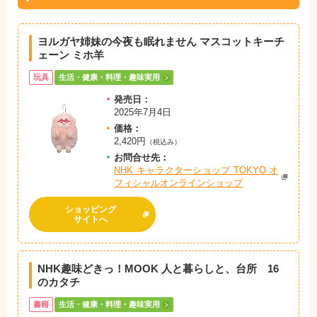
ヨルガヤ姉妹の今夜も眠れません マスコットキーチ
ェーン ミホ羊
玩具
生活・健康・料理・趣味実用
発売日：
2025年7月4日
価格：
2,420円
（税込み）
お問
合
せ先：
NHK キャラクターショップ TOKYO オ
フィシャルオンラインショップ
ショッピング
サイトへ
NHK趣味どきっ！MOOK 人と暮らしと、台所 16
のカタチ
書籍
生活・健康・料理・趣味実用