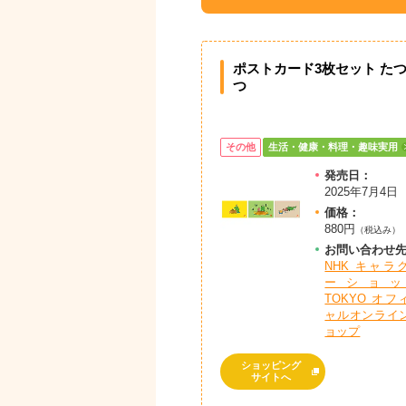
ポストカード3枚セット た
つ
その他
生活・健康・料理・趣味実用
発売日：
2025年7月4日
価格：
880円
（税込み）
お問
い
合
わ
せ
NHK キャラ
ーショッ
TOKYO オフ
ャルオンライ
ョップ
ショッピング
サイトへ