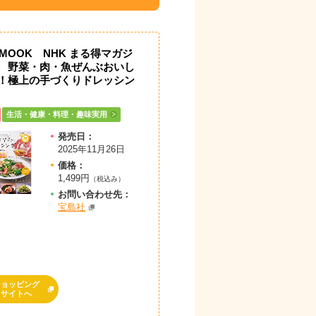
JMOOK NHK まる得マガジ
 野菜・肉・魚ぜんぶおいし
！極上の手づくりドレッシン
生活・健康・料理・趣味実用
発売日：
2025年11月26日
価格：
1,499円
（税込み）
お問
い
合
わ
せ先：
宝島社
ショッピング
サイトへ