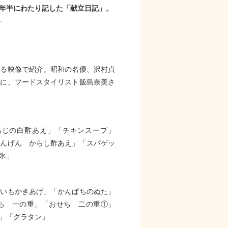
年半にわたり記した「献立日記」。
─
する映像で紹介。昭和の名優、沢村貞
とに、フードスタイリスト飯島奈美さ
あじの白酢あえ」「チキンスープ」
いんげん からし酢あえ」「スパゲッ
氷」
「いもかきあげ」「かんぱちのぬた」
ち 一の重」「おせち 二の重①」
」「グラタン」