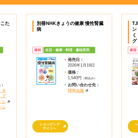
つこた
別冊NHKきょうの健康 慢性腎臓
T
病
ン
く
グ
書籍
生活・健康・料理・趣味実用
書籍
発売日：
2026年1月19日
価格：
1,540円
（税込み）
先：
お問
い
合
わ
せ先：
クタ
NHK出版
プ
ィシ
ンシ
ショッピング
サイトへ