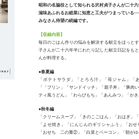
昭和の名脇役として知られる沢村貞子さんが二十六
滋味あふれるお総菜に知恵と工夫がつまっている─
みなさん待望の続編です。
【収録内容】
毎日のごはん作りの悩みを解決する献立をほっと
子さんが二十六年半にわたり記した献立日記をも
んが料理する。
●
春夏編
「ポテトサラダ」「とろろ汁」「苺ジャム」「
「「プリン」「サンドイッチ」「親子丼」「豚肉
ティ風うどん」「わらびもち」「あんみつ」「かき
●
秋冬編
「クリームスープ」「きのこごはん」「おはぎ」
「よせ焼き」「にんじんのギリシャふう」「おせ
「おせち 二の重②」「白菜とベーコン」「朝がゆ