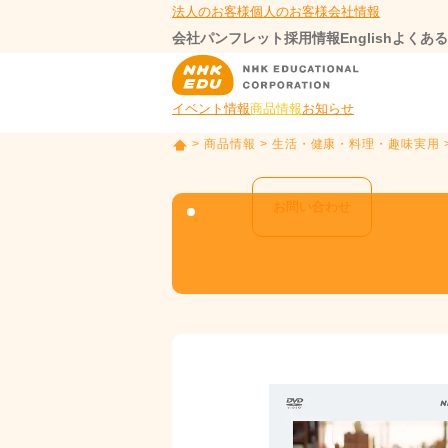
法人のお客様
個人のお客様
会社情報
会社パンフレット
採用情報
English
よくある
イベント情報
商品情報
お知らせ
>
商品情報
>
生活・健康・料理・趣味実用
T
O
P
お問い合わせ