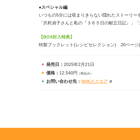
●
スペシャル編
いつもの5分には収まりきらない隠れたストーリー
「沢村貞子さんと私の『３６５日の献立日記』」「
【BOX封入特典】
特製ブックレット(レシピセレクション) 20ページ(
発売日：
2025年2月21日
価格：
12,540円
（税込み）
お問
い
合
わ
せ先：
NHKスクエア