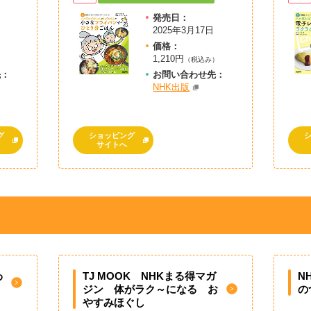
発売日：
2025年3月17日
価格：
1,210円
）
（税込み）
先：
お問
い
合
わ
せ先：
NHK出版
グ
ショッピング
サイトへ
わ
TJ MOOK NHKまる得マガ
N
ジン 体がラク～になる お
の
やすみほぐし