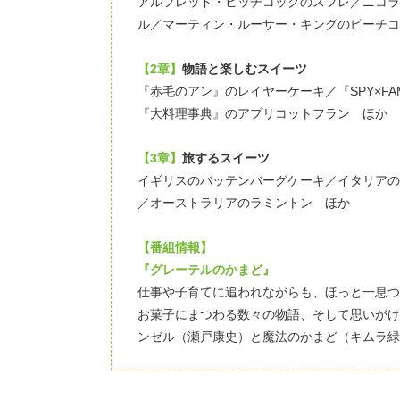
アルフレッド・ヒッチコックのスフレ／ニコラ
ル／マーティン・ルーサー・キングのピーチコ
【2章】
物語と楽しむスイーツ
『赤毛のアン』のレイヤーケーキ／『SPY×FA
『大料理事典』のアプリコットフラン ほか
【3章】
旅するスイーツ
イギリスのバッテンバーグケーキ／イタリアの
／オーストラリアのラミントン ほか
【番組情報】
『グレーテルのかまど』
仕事や子育てに追われながらも、ほっと一息つ
お菓子にまつわる数々の物語、そして思いがけ
ンゼル（瀬戸康史）と魔法のかまど（キムラ緑