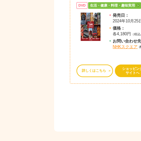
DVD
生活・健康・料理・趣味実用
発売日：
2024年10月25
価格：
各4,180円
（税込
お問
い
合
わ
せ
NHKスクエア
ショッピン
詳しくはこちら
サイトへ