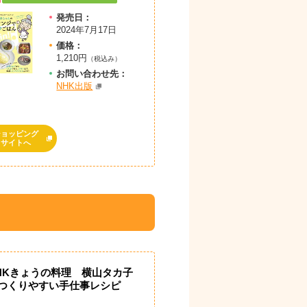
発売日：
2024年7月17日
価格：
1,210円
（税込み）
お問
い
合
わ
せ先：
NHK出版
ショッピング
サイトへ
HKきょうの料理 横山タカ子
つくりやすい手仕事レシピ