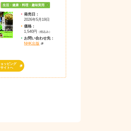
生活・健康・料理・趣味実用
発売日：
2026年5月19日
価格：
1,540円
（税込み）
お問
い
合
わ
せ先：
NHK出版
ショッピング
サイトへ