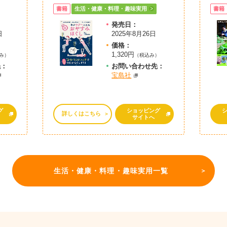
書籍
生活・健康・料理・趣味実用
書籍
発売日：
日
2025年8月26日
価格：
1,320円
み）
（税込み）
先：
お問
い
合
わ
せ先：
宝島社
グ
ショッピング
詳しくはこちら
サイトへ
生活・健康・料理・趣味実用一覧