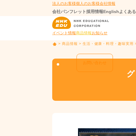
法人のお客様
個人のお客様
会社情報
会社パンフレット
採用情報
English
よくある
イベント情報
商品情報
お知らせ
>
商品情報
>
生活・健康・料理・趣味実用
T
O
P
お問い合わせ
グ