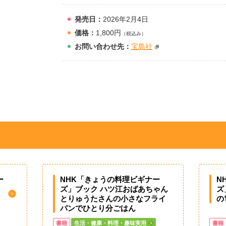
発売日：
2026年2月4日
価格：
1,800円
（税込み）
お問
い
合
わ
せ先：
宝島社
ー
NHK「きょうの料理ビギナー
N
ズ」ブック ハツ江おばあちゃん
ズ
とりゅうたさんの小さなフライ
の
パンでひとり分ごはん
書籍
生活・健康・料理・趣味実用
書籍