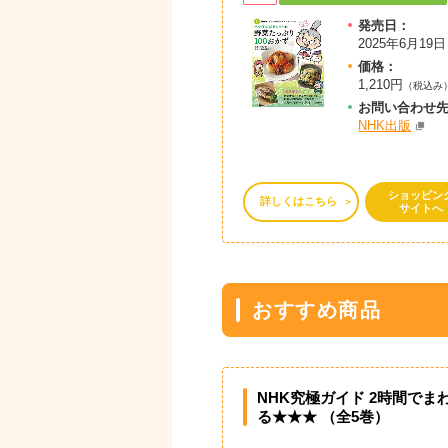
発売日：
2025年6月19日
価格：
1,210円
（税込み
お問
い
合
わ
せ
NHK出版
ショッピン
詳しくはこちら
サイトへ
おすすめ商品
NHK究極ガイド 2時間でま
る★★★ （全5巻）