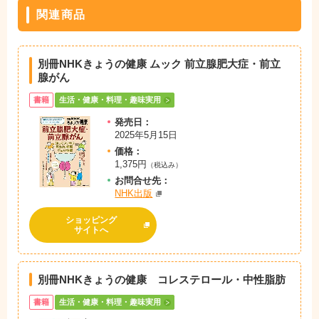
関連商品
別冊NHKきょうの健康 ムック 前立腺肥大症・前立
腺がん
書籍
生活・健康・料理・趣味実用
発売日：
2025年5月15日
価格：
1,375円
（税込み）
お問
合
せ先：
NHK出版
ショッピング
サイトへ
別冊NHKきょうの健康 コレステロール・中性脂肪
書籍
生活・健康・料理・趣味実用