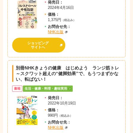
発売日：
2024年4月16日
価格：
1,375円
（税込み）
お問
合
せ先：
NHK出版
ショッピング
サイトへ
別冊NHKきょうの健康 はじめよう ランジ筋トレ
～スクワット超えの“健脚効果”で、もうつまずかな
い、転ばない！
書籍
生活・健康・料理・趣味実用
発売日：
2022年10月19日
価格：
990円
（税込み）
お問
合
せ先：
NHK出版