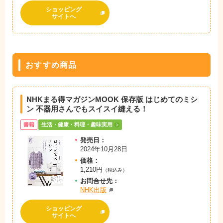
ショッピング
サイトへ
おすすめ商品
NHKまる得マガジンMOOK 保存版 はじめてのミシ
ン 不器用さんでもスイスイ縫える！
書籍
生活・健康・料理・趣味実用
発売日：
2024年10月28日
価格：
1,210円
（税込み）
お問
合
せ先：
NHK出版
ショッピング
サイトへ