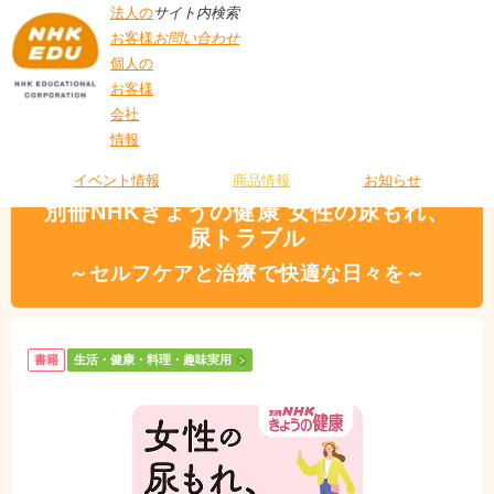
法人の
サイト内検索
お客様
お問い合わせ
個人の
お客様
会社
>
商品情報
>
生活・健康・料理・趣味実用
> 別冊NHKきょうの健康 女性の尿
情報
T
もれ、尿トラブル
O
P
イベント情報
商品情報
お知らせ
別冊NHKきょうの健康 女性の尿もれ、
尿トラブル
～セルフケアと治療で快適な日々を～
書籍
生活・健康・料理・趣味実用