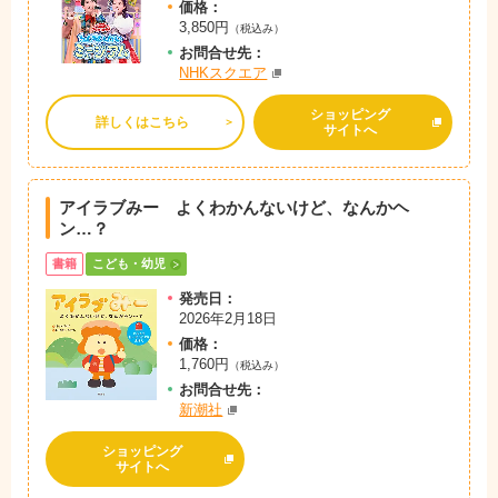
価格：
3,850円
（税込み）
お問
合
せ先：
NHKスクエア
ショッピング
詳しくはこちら
サイトへ
アイラブみー よくわかんないけど、なんかヘ
ン…？
書籍
こども・幼児
発売日：
2026年2月18日
価格：
1,760円
（税込み）
お問
合
せ先：
新潮社
ショッピング
サイトへ