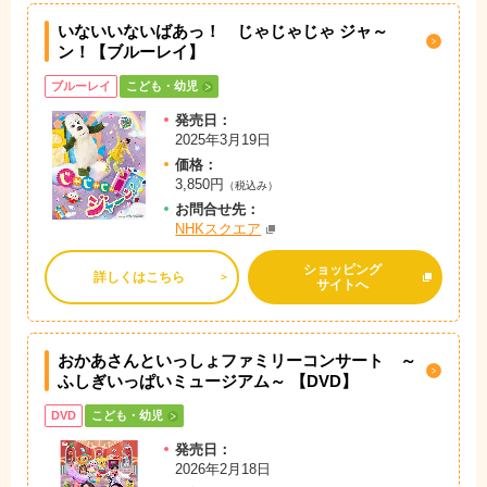
いないいないばあっ！ じゃじゃじゃ ジャ～
ン！【ブルーレイ】
ブルーレイ
こども・幼児
発売日：
2025年3月19日
価格：
3,850円
（税込み）
お問
合
せ先：
NHKスクエア
ショッピング
詳しくはこちら
サイトへ
おかあさんといっしょファミリーコンサート ～
ふしぎいっぱいミュージアム～ 【DVD】
DVD
こども・幼児
発売日：
2026年2月18日