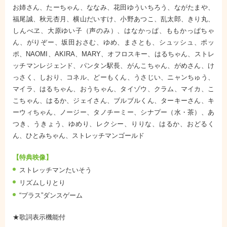
お姉さん、たーちゃん、ななみ、花田ゆういちろう、ながたまや、
福尾誠、秋元杏月、横山だいすけ、小野あつこ、乱太郎、きり丸、
しんべヱ、大原ゆい子（声のみ）、はなかっぱ、ももかっぱちゃ
ん、がりぞー、坂田おさむ、ゆめ、まさとも、シュッシュ、ポッ
ポ、NAOMI、AKIRA、MARY、オフロスキー、はるちゃん、ストレ
ッチマンレジェンド、パンタン駅長、がんこちゃん、がめさん、け
っさく、しおり、コネル、どーもくん、うさじい、ニャンちゅう、
マイラ、はるちゃん、おうちゃん、タイゾウ、クラム、マイカ、こ
こちゃん、はるか、ジェイさん、ブルブルくん、ターキーさん、キ
ーウィちゃん、ノージー、タノチーミー、シナプー（水・茶）、あ
つき、うきょう、ゆめり、レクシー、りりな、はるか、おどるく
ん、ひとみちゃん、ストレッチマンゴールド
【特典映像】
ストレッチマンたいそう
リズムしりとり
“プラス”ダンスゲーム
★歌詞表示機能付