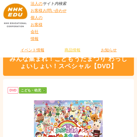
法人の
サイト内検索
お客様
お問い合わせ
個人の
お客様
会社
>
商品情報
>
こども・幼児
> みんな集まれ！こどもうたまつり わっしょいし
情報
T
ょい！スペシャル【DVD】
O
P
イベント情報
商品情報
お知らせ
みんな集まれ！こどもうたまつり わっし
ょいしょい！スペシャル【DVD】
DVD
こども・幼児