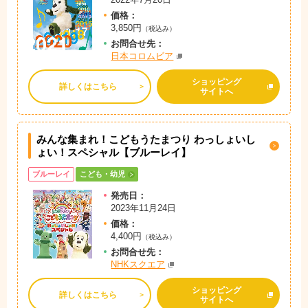
価格：
3,850円
（税込み）
お問
合
せ先：
日本コロムビア
ショッピング
詳しくはこちら
サイトへ
みんな集まれ！こどもうたまつり わっしょいし
ょい！スペシャル【ブルーレイ】
ブルーレイ
こども・幼児
発売日：
2023年11月24日
価格：
4,400円
（税込み）
お問
合
せ先：
NHKスクエア
ショッピング
詳しくはこちら
サイトへ