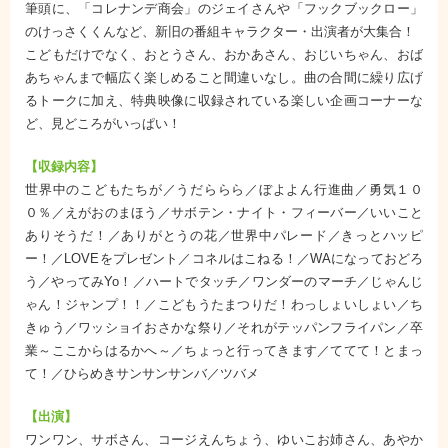
筆頭に、「コレナンデ商会」のジェイさんや「フックブックロー」
のけっさくくんなど、新旧の番組キャラクター・出演者が大集合！
こどもだけでなく、おとうさん、おかあさん、おじいちゃん、おば
あちゃんまで幅広く楽しめること間違いなし。曲の合間に繰り広げ
るトークに加え、特典映像に収録されている楽しい企画コーナーな
ど、見どころがいっぱい！
【収録内容】
世界中のこどもたちが／うだららら／ぼよよん行進曲／勇気１０
０％／えがおのまほう／サボテン・ナイト・フィーバー／いいこと
ありそうだ！／ありがとうの花／世界中パレード／きっとハッピ
ー！／LOVEをプレゼント／コネルはこねる！／WAになっておどろ
う／やってみYo！／ハートでタッチ／ワンダーのマーチ／じゃんじ
ゃん！ジャンプ！！／こどもうたまつりだ！わっしょいしょい／ち
きゅう／ワッショイおさかな祭り／それがテッパンフライパン／卒
業～ここからはるかへ～／ちょっと行ってきます／ててて！とまっ
て！／ひらめきサンサンサンバ／ツバメ
【出演】
ワンワン、サボさん、コージえんちょう、ゆいこお姉さん、あやか