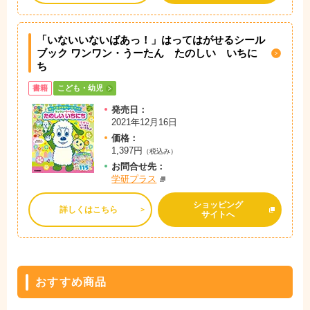
「いないいないばあっ！」はってはがせるシール
ブック ワンワン・うーたん たのしい いちに
ち
書籍
こども・幼児
発売日：
2021年12月16日
価格：
1,397円
（税込み）
お問
合
せ先：
学研プラス
ショッピング
詳しくはこちら
サイトへ
おすすめ商品