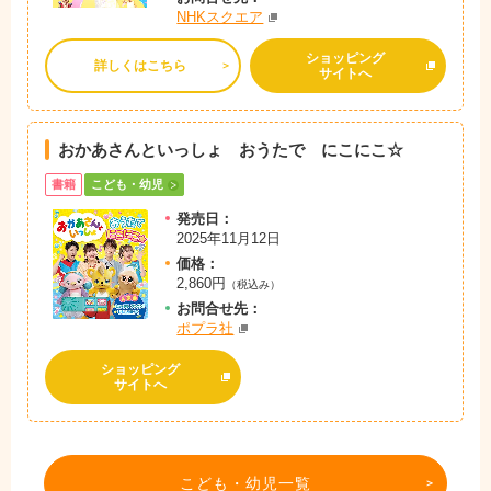
NHKスクエア
ショッピング
詳しくはこちら
サイトへ
おかあさんといっしょ おうたで にこにこ☆
書籍
こども・幼児
発売日：
2025年11月12日
価格：
2,860円
（税込み）
お問
合
せ先：
ポプラ社
ショッピング
サイトへ
こども・幼児一覧