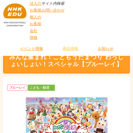
法人の
サイト内検索
お客様
お問い合わせ
個人の
お客様
会社
>
商品情報
>
こども・幼児
> みんな集まれ！こどもうたまつり わっしょいし
情報
T
ょい！スペシャル【ブルーレイ】
O
P
イベント情報
商品情報
お知らせ
みんな集まれ！こどもうたまつり わっし
ょいしょい！スペシャル【ブルーレイ】
ブルーレイ
こども・幼児