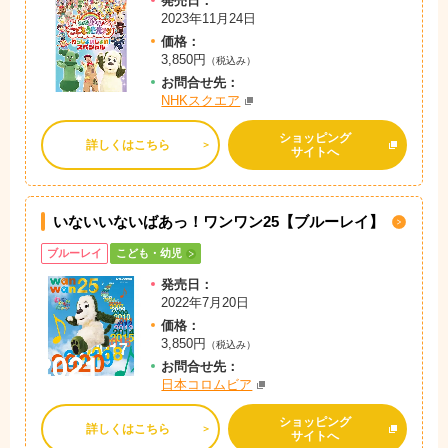
発売日：
2023年11月24日
価格：
3,850円
（税込み）
お問
合
せ先：
NHKスクエア
ショッピング
詳しくはこちら
サイトへ
いないいないばあっ！ワンワン25【ブルーレイ】
ブルーレイ
こども・幼児
発売日：
2022年7月20日
価格：
3,850円
（税込み）
お問
合
せ先：
日本コロムビア
ショッピング
詳しくはこちら
サイトへ