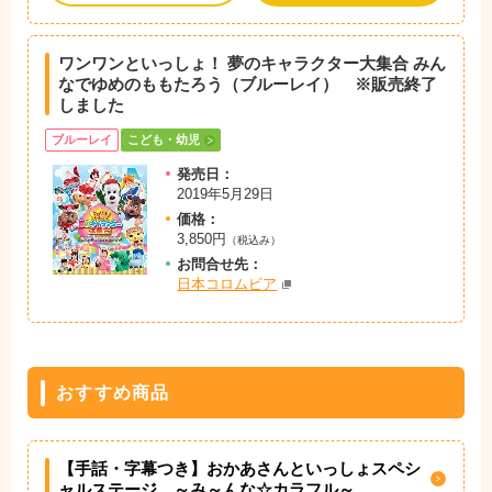
ワンワンといっしょ！ 夢のキャラクター大集合 みん
なでゆめのももたろう（ブルーレイ） ※販売終了
しました
ブルーレイ
こども・幼児
発売日：
2019年5月29日
価格：
3,850円
（税込み）
お問
合
せ先：
日本コロムビア
おすすめ商品
【手話・字幕つき】おかあさんといっしょスペシ
ャルステージ ～み～んな☆カラフル～