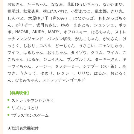
お姉さん、たーちゃん、ななみ、花田ゆういちろう、ながたまや、
福尾誠、秋元杏月、横山だいすけ、小野あつこ、乱太郎、きり丸、
しんべヱ、大原ゆい子（声のみ）、はなかっぱ、ももかっぱちゃ
ん、がりぞー、坂田おさむ、ゆめ、まさとも、シュッシュ、ポッ
ポ、NAOMI、AKIRA、MARY、オフロスキー、はるちゃん、ストレ
ッチマンレジェンド、パンタン駅長、がんこちゃん、がめさん、け
っさく、しおり、コネル、どーもくん、うさじい、ニャンちゅう、
マイラ、はるちゃん、おうちゃん、タイゾウ、クラム、マイカ、こ
こちゃん、はるか、ジェイさん、ブルブルくん、ターキーさん、キ
ーウィちゃん、ノージー、タノチーミー、シナプー（水・茶）、あ
つき、うきょう、ゆめり、レクシー、りりな、はるか、おどるく
ん、ひとみちゃん、ストレッチマンゴールド
【特典映像】
ストレッチマンたいそう
リズムしりとり
“プラス”ダンスゲーム
★歌詞表示機能付