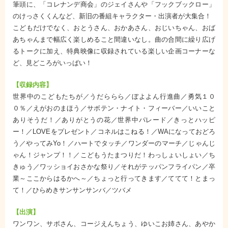
筆頭に、「コレナンデ商会」のジェイさんや「フックブックロー」
のけっさくくんなど、新旧の番組キャラクター・出演者が大集合！
こどもだけでなく、おとうさん、おかあさん、おじいちゃん、おば
あちゃんまで幅広く楽しめること間違いなし。曲の合間に繰り広げ
るトークに加え、特典映像に収録されている楽しい企画コーナーな
ど、見どころがいっぱい！
【収録内容】
世界中のこどもたちが／うだららら／ぼよよん行進曲／勇気１０
０％／えがおのまほう／サボテン・ナイト・フィーバー／いいこと
ありそうだ！／ありがとうの花／世界中パレード／きっとハッピ
ー！／LOVEをプレゼント／コネルはこねる！／WAになっておどろ
う／やってみYo！／ハートでタッチ／ワンダーのマーチ／じゃんじ
ゃん！ジャンプ！！／こどもうたまつりだ！わっしょいしょい／ち
きゅう／ワッショイおさかな祭り／それがテッパンフライパン／卒
業～ここからはるかへ～／ちょっと行ってきます／ててて！とまっ
て！／ひらめきサンサンサンバ／ツバメ
【出演】
ワンワン、サボさん、コージえんちょう、ゆいこお姉さん、あやか