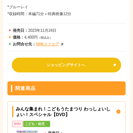
*ブルーレイ
*収録時間：本編71分＋特典映像12分
発売日：
2023年11月24日
価格：
4,400円
（税込み）
お問
合
せ先：
NHKスクエア
ショッピングサイトへ
関連商品
みんな集まれ！こどもうたまつり わっしょいし
ょい！スペシャル【DVD】
DVD
こども・幼児