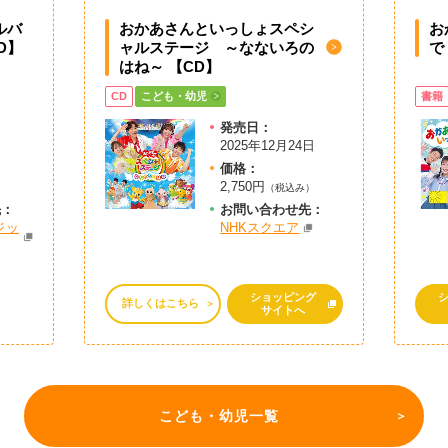
アルバ
おかあさんといっしょスペシ
お
D】
ャルステージ ～なないろの
で
はね～ 【CD】
CD
こども・幼児
書籍
発売日：
2025年12月24日
価格：
2,750円
）
（税込み）
先：
お問
い
合
わ
せ先：
ジッ
NHKスクエア
ショッピング
詳しくはこちら
サイトへ
こども・幼児一覧