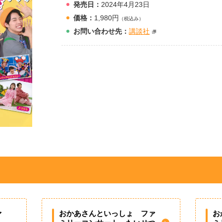
発売日：
2024年4月23日
価格：
1,980円
（税込み）
お問
い
合
わ
せ先：
講談社
ァ
おかあさんといっしょ ファ
お