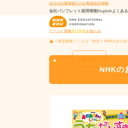
法人のお客様
個人のお客様
会社情報
会社パンフレット
採用情報
English
よくある
イベント情報
商品情報
お知らせ
>
商品情報
>
こども・幼児
> NHKのおか
T
O
P
お問い合わせ
NHK