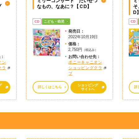
ミリーコンサート たいせつ
ミ
ブ
なもの、なあに？【ＣD】
そ
D
CD
こども・幼児
CD
発売日：
2022年10月19日
価格：
2,750円
）
（税込み）
先：
お問
い
合
わ
せ先：
オン
ポニーキャニオン
クラ
ショッピングクラ
ブ
グ
ショッピング
詳しくはこちら
詳
サイトへ