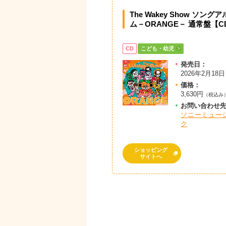
The Wakey Show ソング
ム－ORANGE－ 通常盤【C
CD
こども・幼児
発売日：
2026年2月18日
価格：
3,630円
（税込み
お問
い
合
わ
せ
ソニーミュー
ク
ショッピング
サイトへ