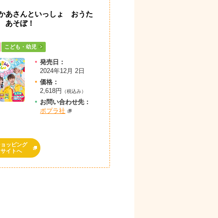
かあさんといっしょ おうた
 あそぼ！
こども・幼児
発売日：
2024年12月 2日
価格：
2,618円
（税込み）
お問
い
合
わ
せ先：
ポプラ社
ショッピング
サイトへ