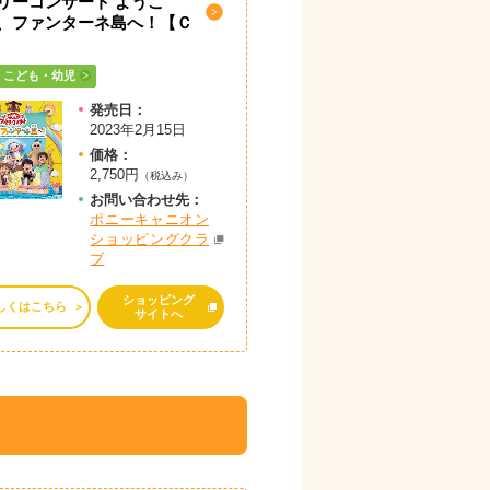
リーコンサート ようこ
、ファンターネ島へ！【Ｃ
】
こども・幼児
発売日：
2023年2月15日
価格：
2,750円
（税込み）
お問
い
合
わ
せ先：
ポニーキャニオン
ショッピングクラ
ブ
ショッピング
しくはこちら
サイトへ