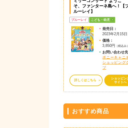
ミリーコンサート ようこ
そ、ファンターネ島へ！【
ルーレイ】
ブルーレイ
こども・幼児
発売日：
2023年2月15日
価格：
3,850円
（税込み
お問
い
合
わ
せ
ポニーキャニ
ショッピング
ブ
ショッピン
詳しくはこちら
サイトへ
おすすめ商品