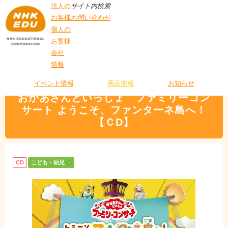
法人の
サイト内検索
お客様
お問い合わせ
個人の
お客様
会社
>
商品情報
>
こども・幼児
> おかあさんといっしょ ファミリーコンサート
情報
T
ようこそ、ファンターネ島へ！【ＣD】
O
P
イベント情報
商品情報
お知らせ
おかあさんといっしょ ファミリーコン
サート ようこそ、ファンターネ島へ！
【ＣD】
CD
こども・幼児