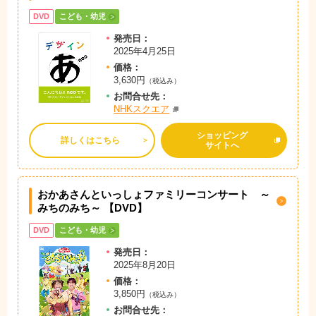
DVD
こども・幼児
発売日：
2025年4月25日
価格：
3,630円
（税込み）
お問
合
せ先：
NHKスクエア
ショッピング
詳しくはこちら
サイトへ
おかあさんといっしょファミリーコンサート ～
みちのみち～ 【DVD】
DVD
こども・幼児
発売日：
2025年8月20日
価格：
3,850円
（税込み）
お問
合
せ先：