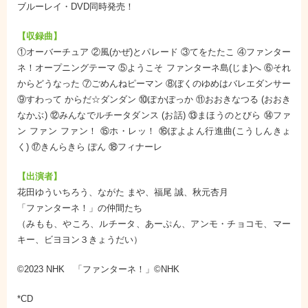
ブルーレイ・DVD同時発売！
【収録曲】
①オーバーチュア ②風(かぜ)とパレード ③てをたたこ ④ファンター
ネ！オープニングテーマ ⑤ようこそ ファンターネ島(じま)へ ⑥それ
からどうなった ⑦ごめんねピーマン ⑧ぼくのゆめはバレエダンサー
⑨すわって からだ☆ダンダン ⑩ぽかぽっか ⑪おおきなつる (おおき
なかぶ) ⑫みんなでルチータダンス (お話) ⑬まほうのとびら ⑭ファ
ン ファン ファン！ ⑮ホ・レッ！ ⑯ぼよよん行進曲(こうしんきょ
く) ⑰きんらきら ぽん ⑱フィナーレ
【出演者】
花田ゆういちろう、ながた まや、福尾 誠、秋元杏月
「ファンターネ！」の仲間たち
（みもも、やころ、ルチータ、あーぷん、アンモ・チョコモ、マー
キー、ビヨヨン３きょうだい）
©2023 NHK 「ファンターネ！」©NHK
*CD