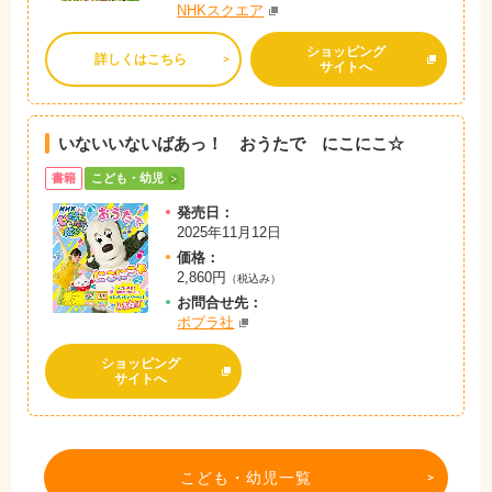
NHKスクエア
ショッピング
詳しくはこちら
サイトへ
いないいないばあっ！ おうたで にこにこ☆
書籍
こども・幼児
発売日：
2025年11月12日
価格：
2,860円
（税込み）
お問
合
せ先：
ポプラ社
ショッピング
サイトへ
こども・幼児一覧