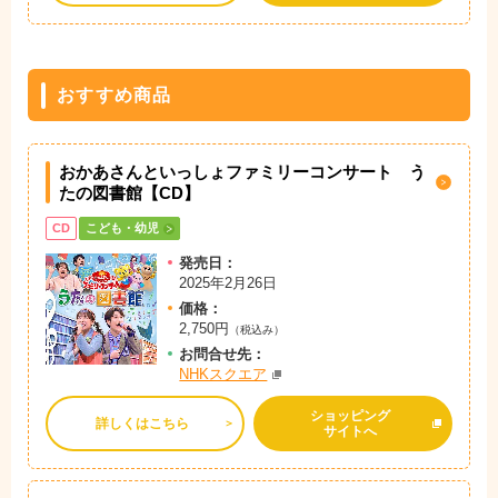
おすすめ商品
おかあさんといっしょファミリーコンサート う
たの図書館【CD】
CD
こども・幼児
発売日：
2025年2月26日
価格：
2,750円
（税込み）
お問
合
せ先：
NHKスクエア
ショッピング
詳しくはこちら
サイトへ