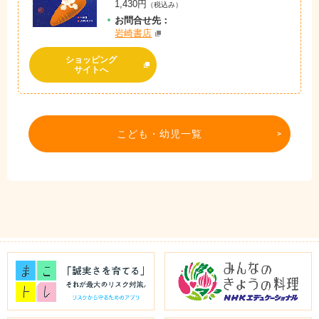
1,430円
（税込み）
お問
合
せ先：
岩崎書店
ショッピング
サイトへ
こども・幼児一覧