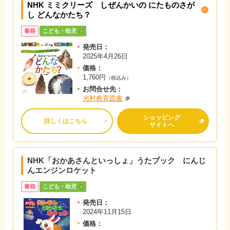
NHK ミミクリーズ しぜんかいの にたものさが
し どんなかたち？
書籍
こども・幼児
発売日：
2025年4月26日
価格：
1,760円
（税込み）
お問
合
せ先：
光村教育図書
ショッピング
詳しくはこちら
サイトへ
NHK「おかあさんといっしょ」うたブック にんじ
んエンジンロケット
書籍
こども・幼児
発売日：
2024年11月15日
価格：