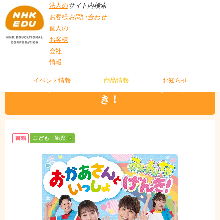
法人の
サイト内検索
お客様
お問い合わせ
個人の
お客様
会社
>
商品情報
>
こども・幼児
> おかあさんといっしょ みんな げんき！
情報
T
O
P
イベント情報
商品情報
お知らせ
おかあさんといっしょ みんな げん
き！
書籍
こども・幼児