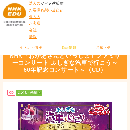
法人の
サイト内検索
お客様
お問い合わせ
個人の
お客様
会社
>
商品情報
>
こども・幼児
> NHK「おかあさんといっしょ」ファミリーコン
情報
T
サート ふしぎな汽車で行こう～60年記念コンサート～（CD）
O
P
イベント情報
商品情報
お知らせ
NHK「おかあさんといっしょ」ファミリ
ーコンサート ふしぎな汽車で行こう～
60年記念コンサート～（CD）
CD
こども・幼児