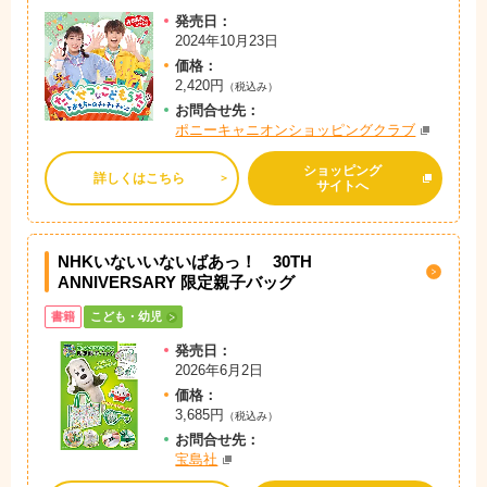
発売日：
2024年10月23日
価格：
2,420円
（税込み）
お問
合
せ先：
ポニーキャニオンショッピングクラブ
ショッピング
詳しくはこちら
サイトへ
NHKいないいないばあっ！ 30TH
ANNIVERSARY 限定親子バッグ
書籍
こども・幼児
発売日：
2026年6月2日
価格：
3,685円
（税込み）
お問
合
せ先：
宝島社