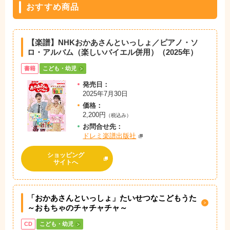
おすすめ商品
【楽譜】NHKおかあさんといっしょ／ピアノ・ソ
ロ・アルバム（楽しいバイエル併用）（2025年）
書籍
こども・幼児
発売日：
2025年7月30日
価格：
2,200円
（税込み）
お問
合
せ先：
ドレミ楽譜出版社
ショッピング
サイトへ
「おかあさんといっしょ」たいせつなこどもうた
～おもちゃのチャチャチャ～
CD
こども・幼児