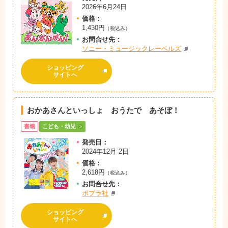
2026年6月24日
価格：
1,430円
（税込み）
お問
合
せ先：
ソニー・ミュージックレーベルズ
ショッピング
サイトへ
おかあさんといっしょ おうたで あそぼ！
書籍
こども・幼児
発売日：
2024年12月 2日
価格：
2,618円
（税込み）
お問
合
せ先：
ポプラ社
ショッピング
サイトへ