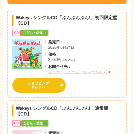
Wakeys シングルCD「ぶんぶんぶん!」
初回限定盤
【CD】
CD
こども・幼児
発売日：
2026年6月24日
価格：
2,860円
（税込み）
お問
合
せ先：
ソニー・ミュージックレーベルズ
ショッピング
サイトへ
Wakeys シングルCD「ぶんぶんぶん!」
通常盤
【CD】
CD
こども・幼児
発売日：