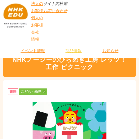
法人の
サイト内検索
お客様
お問い合わせ
個人の
お客様
会社
>
商品情報
>
こども・幼児
> NHKノージーのひらめき工房 レッツ！工作 ピク
情報
T
ニック
O
P
イベント情報
商品情報
お知らせ
NHKノージーのひらめき工房 レッツ！
工作 ピクニック
書籍
こども・幼児