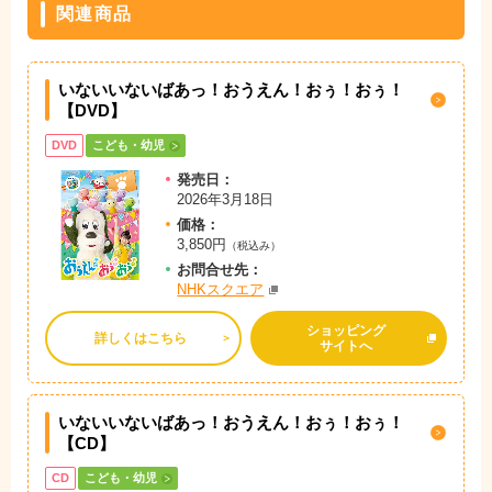
関連商品
いないいないばあっ！おうえん！おぅ！おぅ！
【DVD】
DVD
こども・幼児
発売日：
2026年3月18日
価格：
3,850円
（税込み）
お問
合
せ先：
NHKスクエア
ショッピング
詳しくはこちら
サイトへ
いないいないばあっ！おうえん！おぅ！おぅ！
【CD】
CD
こども・幼児