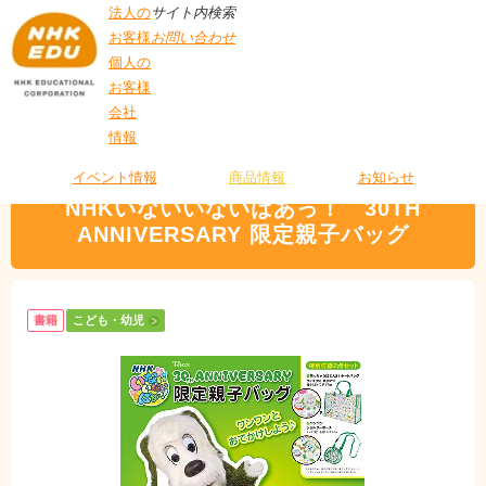
法人の
サイト内検索
お客様
お問い合わせ
個人の
お客様
会社
>
商品情報
>
こども・幼児
> NHKいないいないばあっ！ 30TH
情報
T
ANNIVERSARY 限定親子バッグ
O
P
イベント情報
商品情報
お知らせ
NHKいないいないばあっ！ 30TH
ANNIVERSARY 限定親子バッグ
書籍
こども・幼児