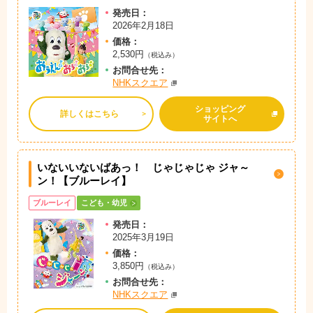
発売日：
2026年2月18日
価格：
2,530円
（税込み）
お問
合
せ先：
NHKスクエア
ショッピング
詳しくはこちら
サイトへ
いないいないばあっ！ じゃじゃじゃ ジャ～
ン！【ブルーレイ】
ブルーレイ
こども・幼児
発売日：
2025年3月19日
価格：
3,850円
（税込み）
お問
合
せ先：
NHKスクエア