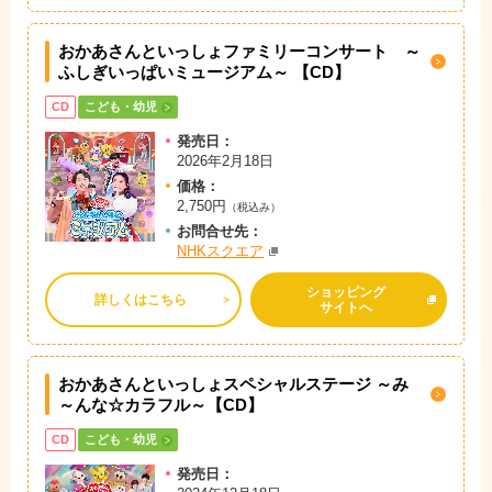
おかあさんといっしょファミリーコンサート ～
ふしぎいっぱいミュージアム～ 【CD】
CD
こども・幼児
発売日：
2026年2月18日
価格：
2,750円
（税込み）
お問
合
せ先：
NHKスクエア
ショッピング
詳しくはこちら
サイトへ
おかあさんといっしょスペシャルステージ ～み
～んな☆カラフル～【CD】
CD
こども・幼児
発売日：