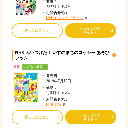
価格：
3,080円
（税込み）
お問
合
せ先：
NHKエンタープライズ
ショッピング
詳しくはこちら
サイトへ
NHK みいつけた！ いすのまちのコッシー あそび
ブック
書籍
こども・幼児
発売日：
2019年7月13日
価格：
1,100円
（税込み）
お問
合
せ先：
NHK出版
ショッピング
詳しくはこちら
サイトへ