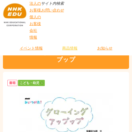
法人の
サイト内検索
お客様
お問い合わせ
個人の
お客様
会社
>
商品情報
>
こども・幼児
> NHKみいつけた！ グローイング アップップ
情報
T
O
P
イベント情報
商品情報
お知らせ
NHKみいつけた！ グローイング アッ
プップ
書籍
こども・幼児