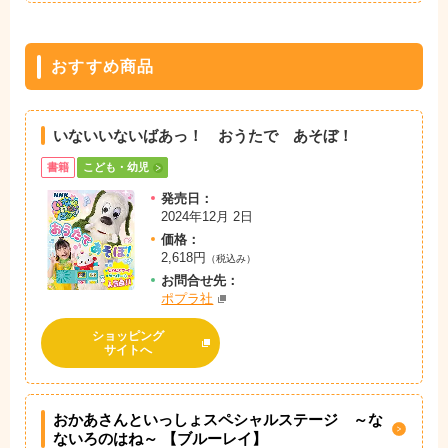
おすすめ商品
いないいないばあっ！ おうたで あそぼ！
書籍
こども・幼児
発売日：
2024年12月 2日
価格：
2,618円
（税込み）
お問
合
せ先：
ポプラ社
ショッピング
サイトへ
おかあさんといっしょスペシャルステージ ～な
ないろのはね～ 【ブルーレイ】