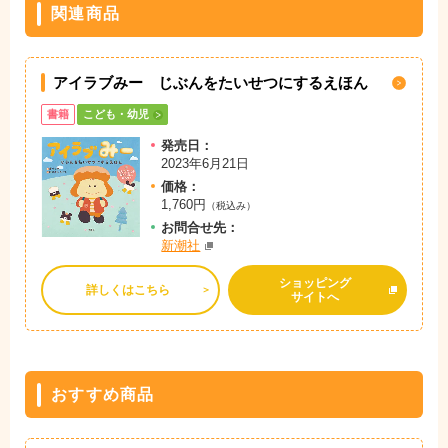
関連商品
アイラブみー じぶんをたいせつにするえほん
書籍
こども・幼児
発売日：
2023年6月21日
価格：
1,760円
（税込み）
お問
合
せ先：
新潮社
ショッピング
詳しくはこちら
サイトへ
おすすめ商品