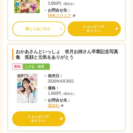
3,850円
（税込み）
お問
合
せ先：
NHKスクエア
ショッピング
詳しくはこちら
サイトへ
おかあさんといっしょ 杏月お姉さん卒業記念写真
集
笑顔と元気をありがとう
書籍
こども・幼児
発売日：
2026年4月30日
価格：
1,650円
（税込み）
お問
合
せ先：
講談社
ショッピング
サイトへ