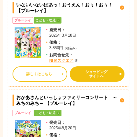
いないいないばあっ！おうえん！おぅ！おぅ！
【ブルーレイ】
ブルーレイ
こども・幼児
発売日：
2026年3月18日
価格：
3,850円
（税込み）
お問
合
せ先：
NHKスクエア
ショッピング
詳しくはこちら
サイトへ
おかあさんといっしょファミリーコンサート ～
みちのみち～ 【ブルーレイ】
ブルーレイ
こども・幼児
発売日：
2025年8月20日
価格：