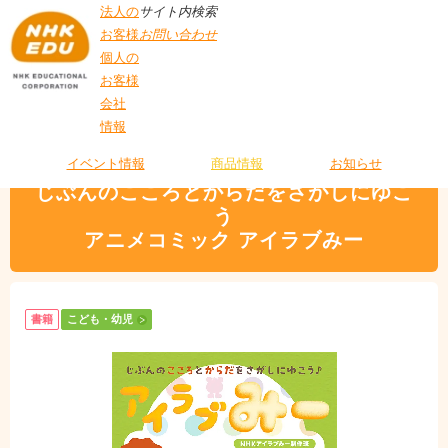
法人の
サイト内検索
お客様
お問い合わせ
個人の
お客様
会社
>
商品情報
>
こども・幼児
> じぶんのこころとからだをさがしにゆこうアニメ
情報
T
コミック アイラブみー
O
P
イベント情報
商品情報
お知らせ
じぶんのこころとからだをさがしにゆこ
う
アニメコミック アイラブみー
書籍
こども・幼児