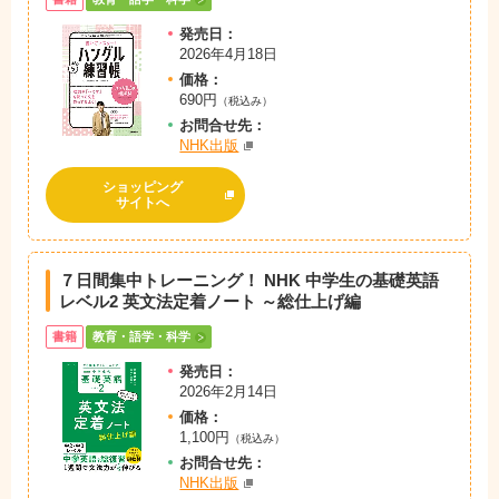
発売日：
2026年4月18日
価格：
690円
（税込み）
お問
合
せ先：
NHK出版
ショッピング
サイトへ
７日間集中トレーニング！ NHK 中学生の基礎英語
レベル2 英文法定着ノート ～総仕上げ編
書籍
教育・語学・科学
発売日：
2026年2月14日
価格：
1,100円
（税込み）
お問
合
せ先：
NHK出版