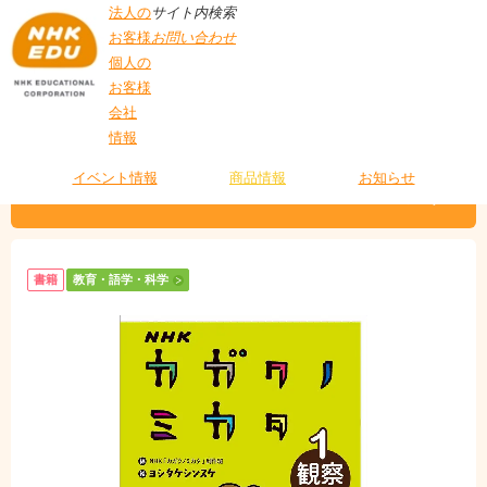
法人の
サイト内検索
お客様
お問い合わせ
個人の
お客様
会社
>
商品情報
>
教育・語学・科学
> NHK カガクノミカタ 1 観察してみよう
情報
T
O
P
イベント情報
商品情報
お知らせ
NHK カガクノミカタ 1 観察してみよう
書籍
教育・語学・科学