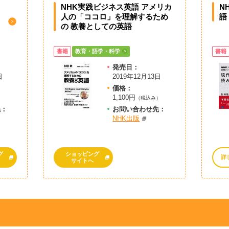
NHK実践ビジネス英語 アメリカ
N
人の「ココロ」を理解するため
語
の 教養としての英語
書籍
教育・語学・科学
書籍
発売日：
日
2019年12月13日
価格：
1,100円
）
（税込み）
先：
お問
い
合
わ
せ先：
NHK出版
グ
ショッピング
詳
サイトへ