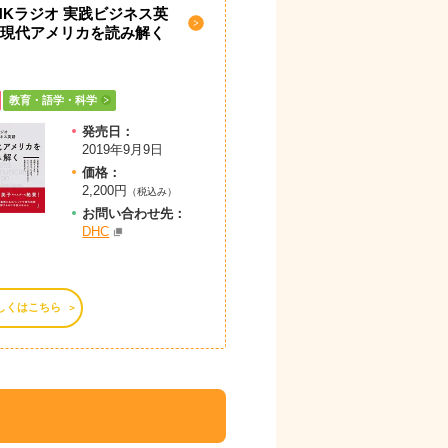
HKラジオ 実践ビジネス英
 現代アメリカを読み解く
教育・語学・科学
発売日：
2019年9月9日
価格：
2,200円
（税込み）
お問
い
合
わ
せ先：
DHC
しくはこちら