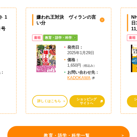
 1
嫌われ王対決 ヴィランの言
N
い分
日
月号
1
書籍
教育・語学・科学
書籍
発売日：
2025年1月29日
価格：
1,650円
（税込み）
先：
お問
い
合
わ
せ先：
KADOKAWA
ショッピング
詳しくはこちら
サイトへ
教育・語学・科学一覧