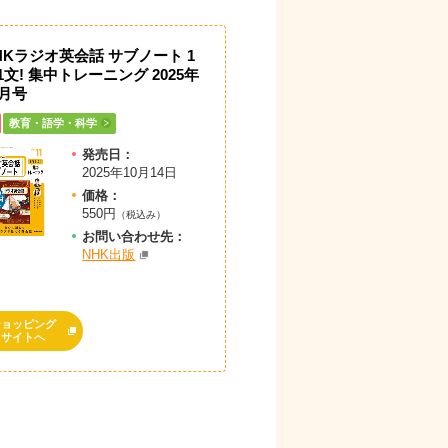
HKラジオ英会話 サブノート 1
1文! 集中トレーニング 2025年
1月号
教育・語学・科学
発売日：
2025年10月14日
価格：
550円
（税込み）
お問
い
合
わ
せ先：
NHK出版
ショッピング
サイトへ