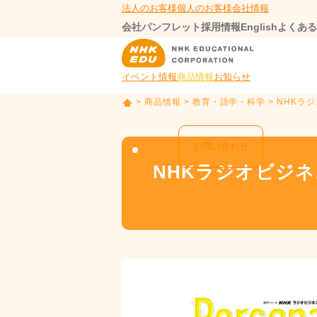
法人のお客様
個人のお客様
会社情報
会社パンフレット
採用情報
English
よくある
イベント情報
商品情報
お知らせ
>
商品情報
>
教育・語学・科学
> NHKラ
T
O
P
お問い合わせ
NHKラジオビジ