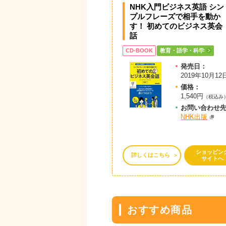
NHK入門ビジネス英語 シン
プルフレーズで相手を動か
す！ 初めてのビジネス英会
話
CD-BOOK
教育・語学・科学
発売日：
2019年10月12
価格：
1,540円
（税込み
お問
い
合
わ
せ
NHK出版
ショッピン
詳しくはこちら
サイトへ
おすすめ商品