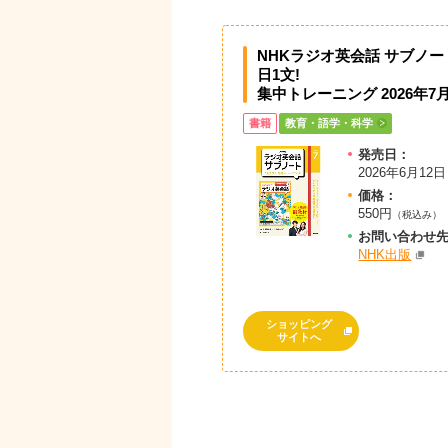
NHKラジオ英会話 サブノート
日1文!
集中トレーニング 2026年7
書籍
教育・語学・科学
発売日：
2026年6月12日
価格：
550円
（税込み）
お問
い
合
わ
せ
NHK出版
ショッピング
サイトへ