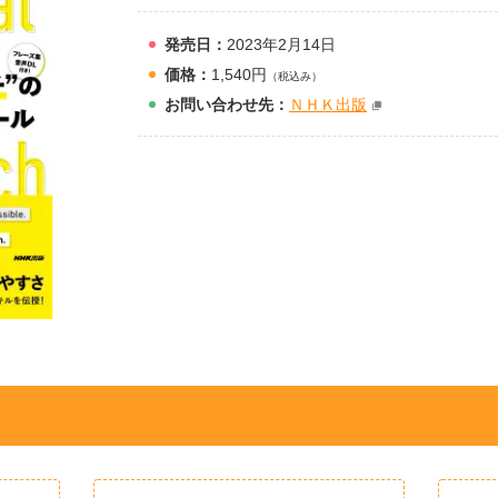
発売日：
2023年2月14日
価格：
1,540円
（税込み）
お問
い
合
わ
せ先：
ＮＨＫ出版