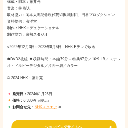
構成・脚本：藤井亮
音楽：林 彰人
取材協力：岡本太郎記念現代芸術振興財団、円谷プロダクション
資料提供：海洋堂
制作：NHKエデュケーショナル
制作協力：豪勢スタジオ
○2022年12月3日～2023年8月5日 NHK Eテレで放送
✱DVD2枚組 ✱収録時間：本編79分＋特典97分／16:9 LB／ステレ
オ・ドルビーデジタル／片面一層／カラー
© 2024 NHK・藤井亮
発売日：
2024年1月26日
価格：
6,380円
（税込み）
お問
合
せ先：
NHKスクエア
ショッピングサイトへ