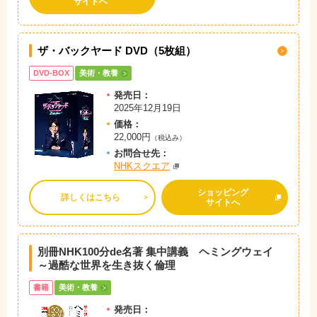
サイトへ
ザ・バックヤード DVD（5枚組）
DVD-BOX
美術・教養
発売日：
2025年12月19日
価格：
22,000円
（税込み）
お問
合
せ先：
NHKスクエア
ショッピング
詳しくはこちら
サイトへ
別冊NHK100分de名著 集中講義 ヘミングウェイ
～過酷な世界を生き抜く倫理
書籍
美術・教養
発売日：