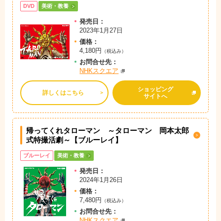
DVD
美術・教養
発売日：
2023年1月27日
価格：
4,180円
（税込み）
お問
合
せ先：
NHKスクエア
ショッピング
詳しくはこちら
サイトへ
帰ってくれタローマン ～タローマン 岡本太郎
式特撮活劇～【ブルーレイ】
ブルーレイ
美術・教養
発売日：
2024年1月26日
価格：
7,480円
（税込み）
お問
合
せ先：
NHKスクエア