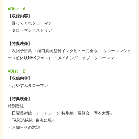
■Disc A
【収録内容】
・帰ってくれタローマン
・タローマンヒストリア
【特典映像】
・次回予告集 ・樋口真嗣監督インタビュー完全版 ・タローマンショ
ー（超体験NHKフェス） ・メイキング オブ タローマン
■Disc B
【収録内容】
・おやすみタローマン
【特典映像】
特別番組
・日曜美術館 アートシーン 特別編「展覧会 岡本太郎」
・TAROMAN、東海に現る
・お知らせの窓辺