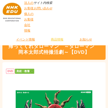
法人の
サイト内検索
お客様
お問い合わせ
個人の
お客様
会社
>
商品情報
>
美術・教養
> 帰ってくれタローマン ～タローマン 岡本太郎式
情報
T
特撮活劇～【DVD】
O
P
イベント情報
商品情報
お知らせ
帰ってくれタローマン ～タローマン
岡本太郎式特撮活劇～【DVD】
DVD
美術・教養