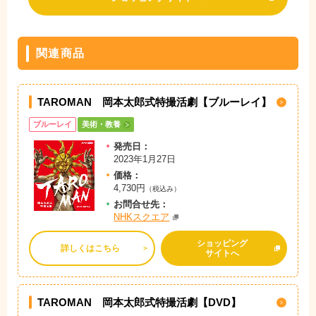
関連商品
TAROMAN 岡本太郎式特撮活劇【ブルーレイ】
ブルーレイ
美術・教養
発売日：
2023年1月27日
価格：
4,730円
（税込み）
お問
合
せ先：
NHKスクエア
ショッピング
詳しくはこちら
サイトへ
TAROMAN 岡本太郎式特撮活劇【DVD】