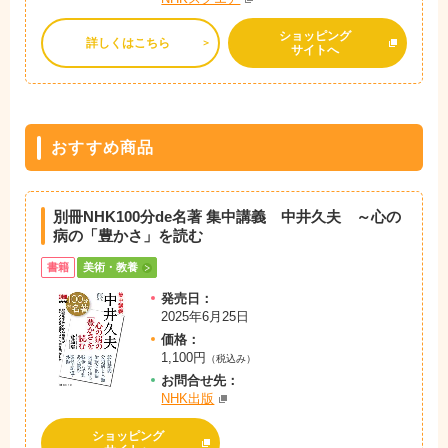
ショッピング
詳しくはこちら
サイトへ
おすすめ商品
別冊NHK100分de名著 集中講義 中井久夫 ～心の
病の「豊かさ」を読む
書籍
美術・教養
発売日：
2025年6月25日
価格：
1,100円
（税込み）
お問
合
せ先：
NHK出版
ショッピング