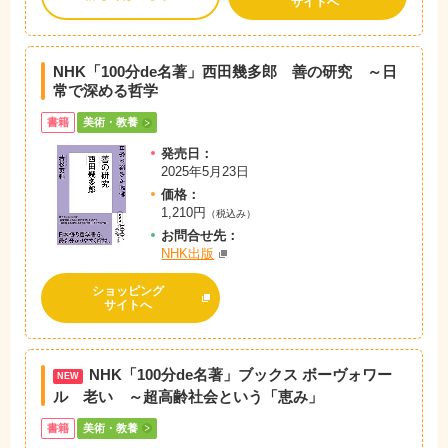
サイトへ
NHK「100分de名著」西田幾多郎 善の研究 ～日
常で深める哲学
書籍
美術・教養
発売日：
2025年5月23日
価格：
1,210円
（税込み）
お問
合
せ先：
NHK出版
ショッピング
サイトへ
NHK「100分de名著」ブックス ボーヴォワー
NEW
ル 老い ～超高齢社会という「恵み」
書籍
美術・教養