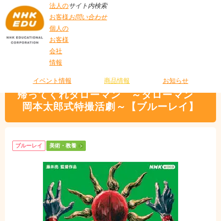
法人の
サイト内検索
お客様
お問い合わせ
個人の
お客様
会社
>
商品情報
>
美術・教養
> 帰ってくれタローマン ～タローマン 岡本太郎式
情報
T
特撮活劇～【ブルーレイ】
O
P
イベント情報
商品情報
お知らせ
帰ってくれタローマン ～タローマン
岡本太郎式特撮活劇～【ブルーレイ】
ブルーレイ
美術・教養