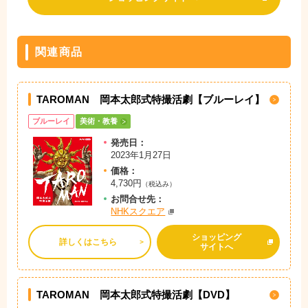
関連商品
TAROMAN 岡本太郎式特撮活劇【ブルーレイ】
ブルーレイ
美術・教養
発売日：
2023年1月27日
価格：
4,730円
（税込み）
お問
合
せ先：
NHKスクエア
ショッピング
詳しくはこちら
サイトへ
TAROMAN 岡本太郎式特撮活劇【DVD】