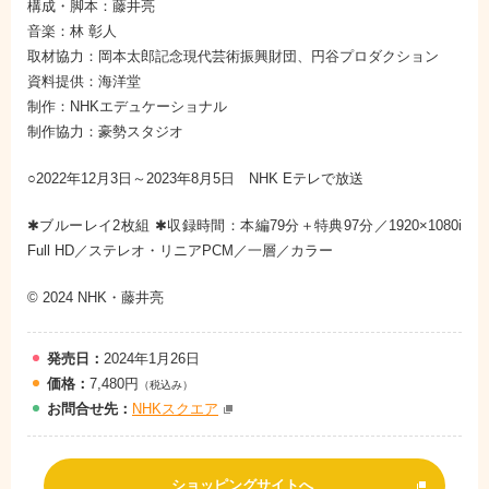
構成・脚本：藤井亮
音楽：林 彰人
取材協力：岡本太郎記念現代芸術振興財団、円谷プロダクション
資料提供：海洋堂
制作：NHKエデュケーショナル
制作協力：豪勢スタジオ
○2022年12月3日～2023年8月5日 NHK Eテレで放送
✱ブルーレイ2枚組 ✱収録時間：本編79分＋特典97分／1920×1080i
Full HD／ステレオ・リニアPCM／一層／カラー
© 2024 NHK・藤井亮
発売日：
2024年1月26日
価格：
7,480円
（税込み）
お問
合
せ先：
NHKスクエア
ショッピングサイトへ