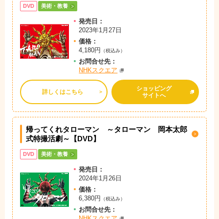
DVD
美術・教養
発売日：
2023年1月27日
価格：
4,180円
（税込み）
お問
合
せ先：
NHKスクエア
ショッピング
詳しくはこちら
サイトへ
帰ってくれタローマン ～タローマン 岡本太郎
式特撮活劇～【DVD】
DVD
美術・教養
発売日：
2024年1月26日
価格：
6,380円
（税込み）
お問
合
せ先：
NHKスクエア