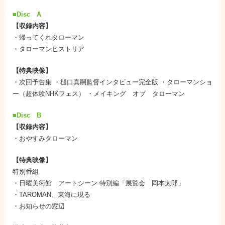
■Disc A
【収録内容】
・帰ってくれタローマン
・タローマンヒストリア
【特典映像】
・次回予告集 ・樋口真嗣監督インタビュー完全版 ・タローマンショ
ー（超体験NHKフェス） ・メイキング オブ タローマン
■Disc B
【収録内容】
・おやすみタローマン
【特典映像】
特別番組
・日曜美術館 アートシーン 特別編「展覧会 岡本太郎」
・TAROMAN、東海に現る
・お知らせの窓辺