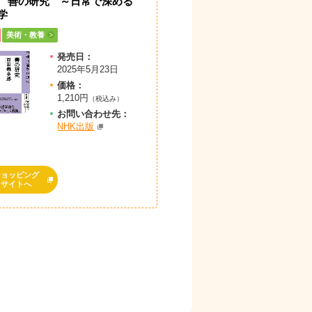
 善の研究 ～日常で深める
学
美術・教養
発売日：
2025年5月23日
価格：
1,210円
（税込み）
お問
い
合
わ
せ先：
NHK出版
ショッピング
サイトへ