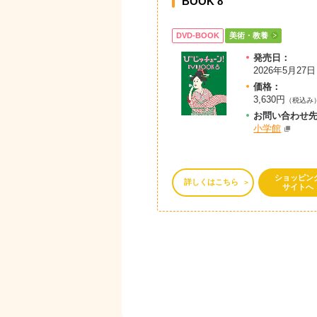
BOOK 8
DVD-BOOK
美術・教養
発売日：
2026年5月27日
価格：
3,630円
（税込み
お問
い
合
わ
せ
小学館
ショッピン
詳しくはこちら
サイトへ