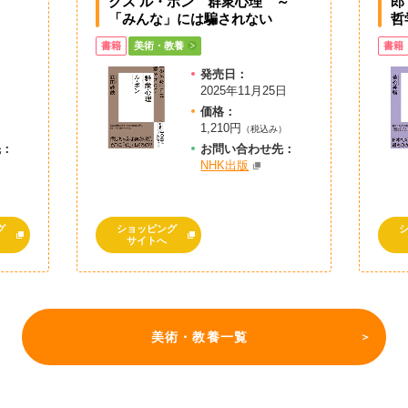
クス ル・ボン 群衆心理 ～
郎
「みんな」には騙されない
哲
書籍
美術・教養
書籍
発売日：
2025年11月25日
価格：
1,210円
）
（税込み）
先：
お問
い
合
わ
せ先：
NHK出版
グ
ショッピング
サイトへ
美術・教養一覧