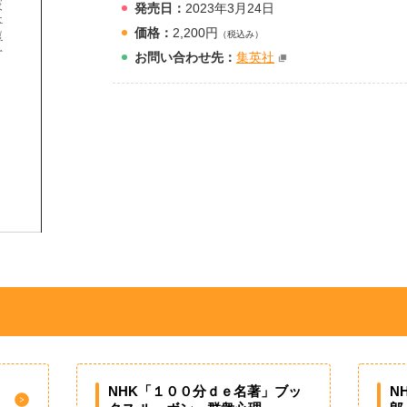
発売日：
2023年3月24日
価格：
2,200円
（税込み）
お問
い
合
わ
せ先：
集英社
NHK「１００分ｄｅ名著」ブッ
N